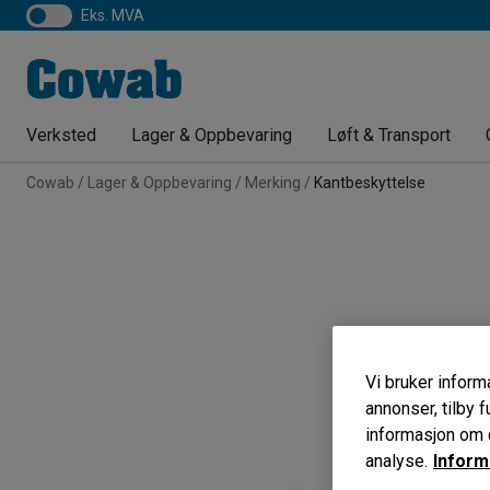
eks. MVA
Verksted
Lager & Oppbevaring
Løft & Transport
Cowab
Lager & Oppbevaring
Merking
Kantbeskyttelse
Vi bruker informa
annonser, tilby f
informasjon om d
analyse.
Inform