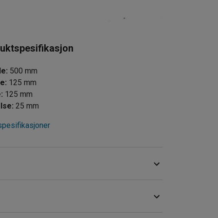
uktspesifikasjon
de
:
500
mm
de
:
125
mm
e
:
125
mm
lse
:
25
mm
spesifikasjoner
tter og demper støt, samt brukes som varsel.
er.