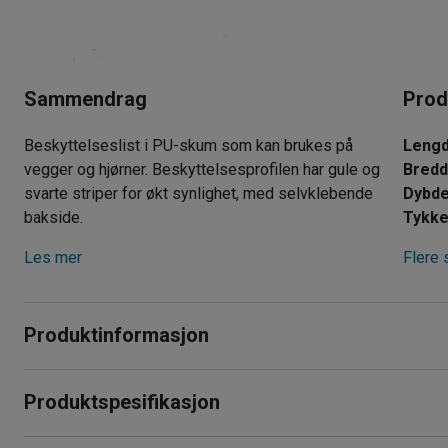
Sammendrag
Prod
Beskyttelseslist i PU-skum som kan brukes på
Leng
vegger og hjørner. Beskyttelsesprofilen har gule og
Bred
svarte striper for økt synlighet, med selvklebende
Dybd
bakside.
Tykke
Les mer
Flere 
Produktinformasjon
Varsels- og beskyttelseslist i PU-skum som effektivt besky
Produktspesifikasjon
Den kan brukes på vegger og i hjørner, og tåler de fleste miljø
Lengde
:
500
mm