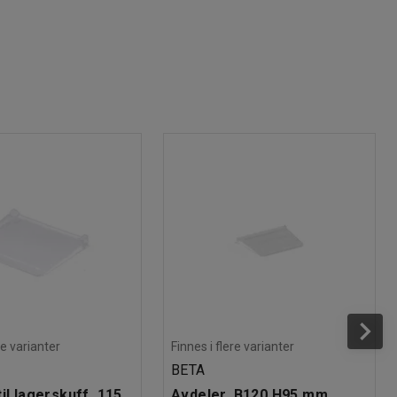
re varianter
Finnes i flere varianter
BETA
il lagerskuff, 115
Avdeler, B120 H95 mm