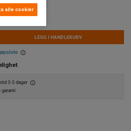
a alle cookier
LEGG I HANDLEKURV
jøpsliste
elighet
stid 3
5 dager
‑
s garanti