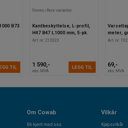
Finnes i flere varianter
L1000 B73
Kantbeskyttelse, L-profil,
Varselta
H47 B47 L1000 mm, 5-pk.
meter, g
Art. nr
:
213323
Art. nr
:
102
1 590,-
69,-
EGG TIL
LEGG TIL
eks. MVA
eks. MVA
Om Cowab
Vilkår
Bli kjent med oss
Kjøpsvilkår