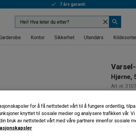
7 års garanti
Garderobe
Kontor
Sikkerhet
Utendørs
Kildesorte
Varsel-
Hjørne, 
Art. nr
:
310
PU-skum
Lett å fes
sjonskapsler for å få nettstedet vårt til å fungere ordentlig, til
Høy synli
unksjoner knyttet til sosiale medier og analysere trafikken vår. V
in bruk av nettstedet vårt med våre partnere innenfor sosiale m
Lengde (mm
asjonskapsler
500