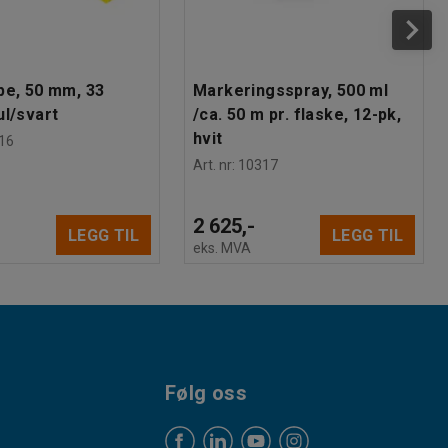
pe, 50 mm, 33
Markeringsspray, 500 ml
ul/svart
/ca. 50 m pr. flaske, 12-pk,
hvit
16
Art. nr
:
10317
2 625,-
LEGG TIL
LEGG TIL
eks. MVA
Følg oss