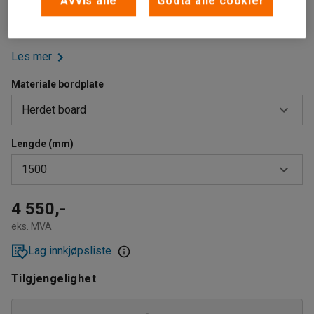
Avvis alle
Godta alle cookier
som er egnet for lettere verkstedmiljøer. Har et solid
håndtak og manuelt justerbare ben.
Les mer
Materiale bordplate
Herdet board
Lengde (mm)
Eikparkett
1500
Herdet board
HPL
1500
4 550,-
eks. MVA
Stål
2000
Lag innkjøpsliste
Vinyl
Tilgjengelighet