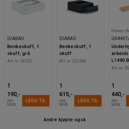
Materiale bordplate
:
Herdet board
Dette er for å sikre at du har en komfortabel og ergonomisk
Farge understell
:
Mørk grå
arbeidsstilling, og at bordet passer deg og din
Fargekode understell
:
RAL 7016
arbeidsplass.
Materiale understell
:
Stål
Maksbelastning
:
200
kg
Arbeidsbenken har fire solide gummihjul som gjør at de
Finnes i f
Hjul
:
Med brems
ruller lett og stille og har god støtdemping. To hjul er faste
DIABAS
DIABAS
GRANIT
Hjultype
:
2 svingbare, 2 faste hjul
og to er svingbare med bremser som forenkler kjøringen og
Benkeskuff, 1
Benkeskuff, 1
Underhyl
Dekktype
:
Massivgummi
forhindrer at bordet beveger seg mens du arbeider.
skuff, grå
skuff
arbeids
Anbefalt antall personer til håndtering
:
2
Arbeidsbenken har også et sterkt håndtak som gjør den
L1490 
Art. nr
:
35122
Art. nr
:
221340
Beregnet håndteringstid/person
:
45
Min
enklere å manøvrere.
Art. nr
:
35
Vekt
:
63,9
kg
Montering
:
Leveres umontert
Du kan bygge på arbeidsbenken med benkeskuffer,
1
1
1
verktøykasser og annet tilbehør for en komplett
arbeidsstasjon med praktiske oppbevaringsløsninger.
190,-
615,-
440,-
LEGG TIL
LEGG TIL
eks.
eks.
eks.
MVA
MVA
MVA
Andre kjøpte også