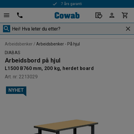
7 års garanti
Rask levering
Arbeidsbenker
Arbeidsbenker - På hjul
DIABAS
Arbeidsbord på hjul
L1500 B760 mm, 200 kg, herdet board
Art. nr
:
2213029
NYHET