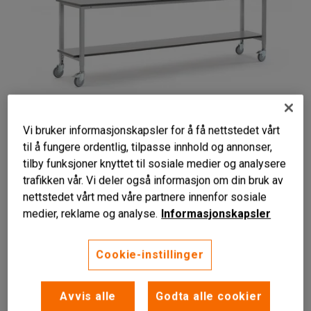
Vi bruker informasjonskapsler for å få nettstedet vårt
til å fungere ordentlig, tilpasse innhold og annonser,
Liknende produkter
tilby funksjoner knyttet til sosiale medier og analysere
trafikken vår. Vi deler også informasjon om din bruk av
Manuell høydejustering
nettstedet vårt med våre partnere innenfor sosiale
Bordplate i laminat
medier, reklame og analyse.
Informasjonskapsler
Underhylle
Fleksibelt arbeidsbord på hjul med høydejustering for en
Cookie-instillinger
ergonomisk arbeidsstilling, samt underhylle for praktisk
oppbevaring.
Avvis alle
Godta alle cookier