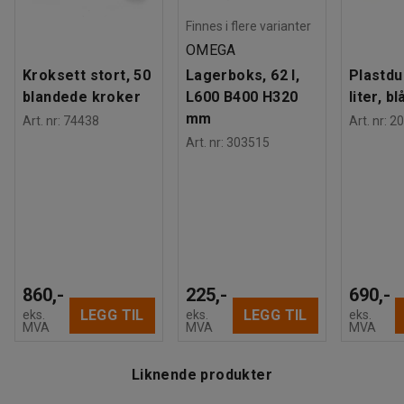
Finnes i flere varianter
OMEGA
Kroksett stort, 50
Lagerboks, 62 l,
Plastdu
blandede kroker
L600 B400 H320
liter, bl
mm
Art. nr
:
74438
Art. nr
:
20
Art. nr
:
303515
860,-
225,-
690,-
LEGG TIL
LEGG TIL
eks.
eks.
eks.
MVA
MVA
MVA
Liknende produkter