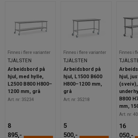
Finnes i flere varianter
Finnes i flere varianter
Finnes i f
TJÄLSTEN
TJÄLSTEN
TJÄLST
Arbeidsbord på
Arbeidsbord på
Arbeids
hjul, med hylle,
hjul, L1500 B600
hjul, ju
L2500 B800 H800–
H800–1200 mm,
(sveiv)
1200 mm, grå
grå
underhy
B800 H
Art. nr
:
35234
Art. nr
:
35218
mm, 150
Art. nr
:
40
8
5
16
895,-
500,-
050,-