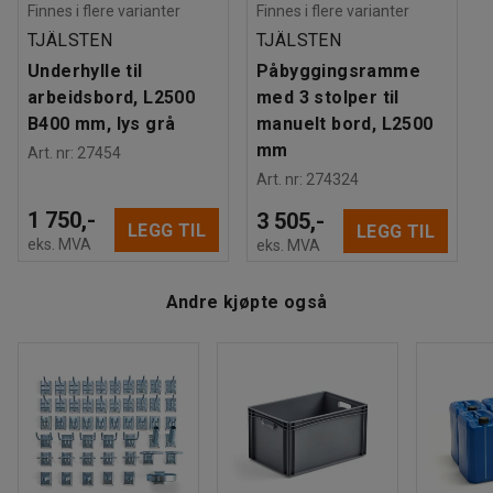
Dekktype
:
Massivgummi
Finnes i flere varianter
Finnes i flere varianter
oppbevaring. Du kan bygge på arbeidsbordet med en
Anbefalt antall personer til håndtering
:
2
TJÄLSTEN
TJÄLSTEN
påbyggsramme for søyler, hyller og verktøytavle, hvis du
Beregnet håndteringstid/person
:
45
Min
trenger ekstra oppbevaringsplass.
Underhylle til
Påbyggingsramme
Vekt
:
70,04
kg
arbeidsbord, L2500
med 3 stolper til
Montering
:
Leveres umontert
Du bør også vurdere å kjøpe en terskelbro for å unngå
B400 mm, lys grå
manuelt bord, L2500
hindringer på veien, samt ekstra tilbehør som bokser,
mm
Art. nr
:
27454
etiketter og kroksett for verktøytavle for smart og
Art. nr
:
274324
oversiktlig oppbevaring.
1 750,-
3 505,-
LEGG TIL
LEGG TIL
eks. MVA
eks. MVA
Andre kjøpte også