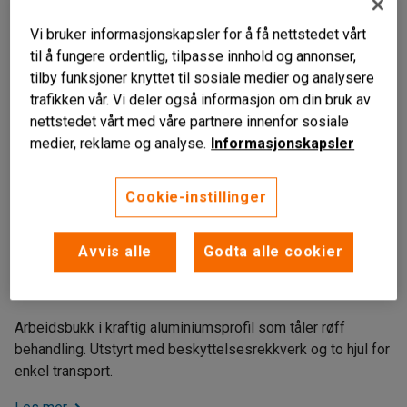
Vi bruker informasjonskapsler for å få nettstedet vårt
til å fungere ordentlig, tilpasse innhold og annonser,
tilby funksjoner knyttet til sosiale medier og analysere
trafikken vår. Vi deler også informasjon om din bruk av
nettstedet vårt med våre partnere innenfor sosiale
medier, reklame og analyse.
Informasjonskapsler
Cookie-instillinger
Stor plattform
Avvis alle
Godta alle cookier
Stabil konstruksjon
Slitesterk
Arbeidsbukk i kraftig aluminiumsprofil som tåler røff
behandling. Utstyrt med beskyttelsesrekkverk og to hjul for
enkel transport.