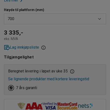
Les mer
Høyde til plattform (mm)
700
450
3 335,-
eks. MVA
700
Lag innkjøpsliste
950
Tilgjengelighet
Beregnet levering i løpet av uke 35
Se lignende produkter med kortere leveringstid
7 års garanti