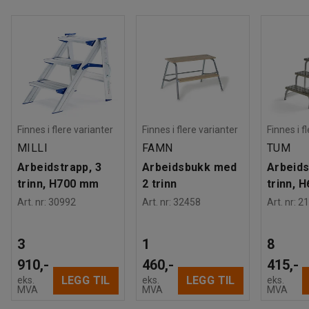
Finnes i flere varianter
Finnes i flere varianter
Finnes i f
MILLI
FAMN
TUM
Arbeidstrapp, 3
Arbeidsbukk med
Arbeids
trinn, H700 mm
2 trinn
trinn, 
Art. nr
:
30992
Art. nr
:
32458
Art. nr
:
21
3
1
8
910,-
460,-
415,-
LEGG TIL
LEGG TIL
eks.
eks.
eks.
MVA
MVA
MVA