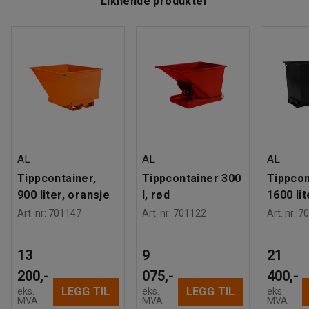
Liknende produkter
AL
AL
AL
Tippcontainer,
Tippcontainer 300
Tippcon
900 liter, oransje
l, rød
1600 lit
Art. nr
:
701147
Art. nr
:
701122
Art. nr
:
70
13
9
21
200,-
075,-
400,-
LEGG TIL
LEGG TIL
eks.
eks.
eks.
MVA
MVA
MVA