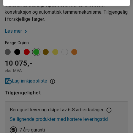
materialhåndtering. Tippboksen har en slitesterk
konstruksjon og automatisk tømmemekanisme. Tilgjengelig
i forskjellige farger.
Les mer
Farge
:
Grønn
10 075,-
eks. MVA
Lag innkjøpsliste
Tilgjengelighet
Beregnet levering i løpet av 6
8 arbeidsdager
‑
Se lignende produkter med kortere leveringstid
7 års garanti