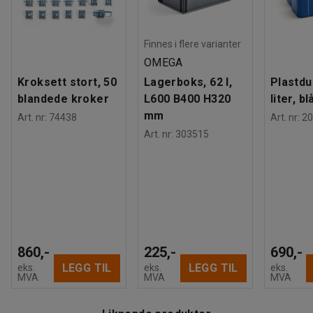
Finnes i flere varianter
OMEGA
Kroksett stort, 50
Lagerboks, 62 l,
Plastdu
blandede kroker
L600 B400 H320
liter, bl
mm
Art. nr
:
74438
Art. nr
:
20
Art. nr
:
303515
860,-
225,-
690,-
LEGG TIL
LEGG TIL
eks.
eks.
eks.
MVA
MVA
MVA