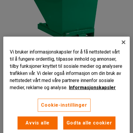
Vi bruker informasjonskapsler for å få nettstedet vårt
til å fungere ordentlig, tilpasse innhold og annonser,
tilby funksjoner knyttet til sosiale medier og analysere
Liknende produkter
trafikken vår. Vi deler også informasjon om din bruk av
nettstedet vårt med våre partnere innenfor sosiale
medier, reklame og analyse.
Informasjonskapsler
Effektiv avfalls- og materialhåndtering
Cookie-instillinger
Automatisk tømmemekanisme
Fargekodet for enkel sortering
Avvis alle
Godta alle cookier
Robust tippbeholder som letter avfallssortering og