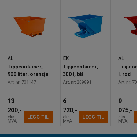
AL
EK
AL
Tippcontainer,
Tippcontainer,
Tippcon
900 liter, oransje
300 l, blå
l, rød
Art. nr
:
701147
Art. nr
:
209891
Art. nr
:
70
13
6
9
200,-
720,-
075,-
LEGG TIL
LEGG TIL
eks.
eks.
eks.
MVA
MVA
MVA