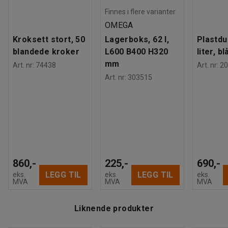
Finnes i flere varianter
OMEGA
Kroksett stort, 50
Lagerboks, 62 l,
Plastdu
blandede kroker
L600 B400 H320
liter, bl
mm
Art. nr
:
74438
Art. nr
:
20
Art. nr
:
303515
860,-
225,-
690,-
LEGG TIL
LEGG TIL
eks.
eks.
eks.
MVA
MVA
MVA
Liknende produkter