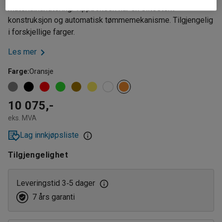
materialhåndtering. Tippboksen har en slitesterk
konstruksjon og automatisk tømmemekanisme. Tilgjengelig
i forskjellige farger.
Les mer
Farge
:
Oransje
10 075,-
eks. MVA
Lag innkjøpsliste
Tilgjengelighet
Leveringstid 3
5 dager
‑
7 års garanti