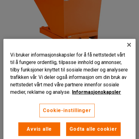
Vi bruker informasjonskapsler for å få nettstedet vårt
til å fungere ordentlig, tilpasse innhold og annonser,
tilby funksjoner knyttet til sosiale medier og analysere
Liknende produkter
trafikken vår. Vi deler også informasjon om din bruk av
nettstedet vårt med våre partnere innenfor sosiale
medier, reklame og analyse.
Informasjonskapsler
Effektiv avfalls- og materialhåndtering
Cookie-instillinger
Automatisk tømmemekanisme
Fargekodet for enkel sortering
Avvis alle
Godta alle cookier
Robust tippbeholder som letter avfallssortering og