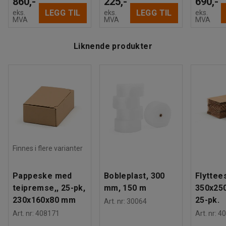
860,-
225,-
690,-
LEGG TIL
LEGG TIL
eks.
eks.
eks.
MVA
MVA
MVA
Liknende produkter
Finnes i flere varianter
Pappeske med
Bobleplast, 300
Flyttee
teipremse,, 25-pk,
mm, 150 m
350x25
230x160x80 mm
25-pk.
Art. nr
:
30064
Art. nr
:
408171
Art. nr
:
40