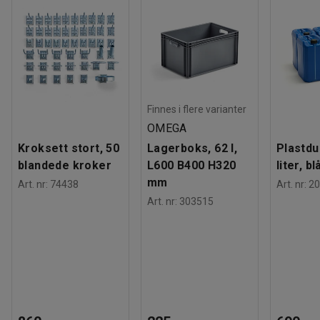
Finnes i flere varianter
OMEGA
Kroksett stort, 50
Lagerboks, 62 l,
Plastdu
blandede kroker
L600 B400 H320
liter, bl
mm
Art. nr
:
74438
Art. nr
:
20
Art. nr
:
303515