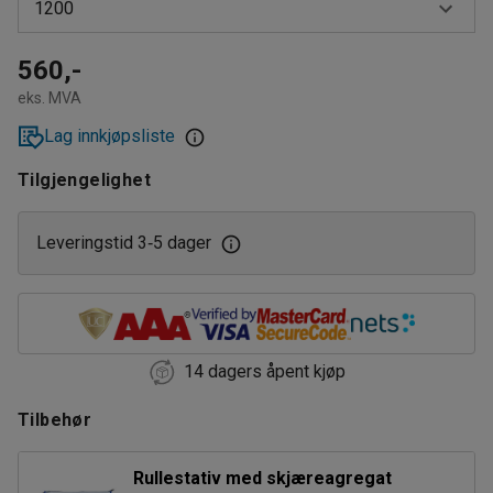
1200
700
560,-
eks. MVA
1000
Lag innkjøpsliste
1200
Tilgjengelighet
Leveringstid 3
5 dager
‑
14 dagers åpent kjøp
Tilbehør
Rullestativ med skjæreagregat