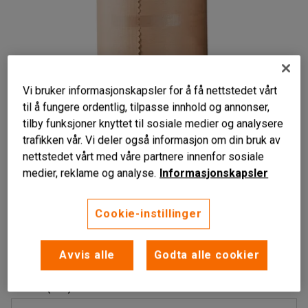
Vi bruker informasjonskapsler for å få nettstedet vårt
til å fungere ordentlig, tilpasse innhold og annonser,
tilby funksjoner knyttet til sosiale medier og analysere
trafikken vår. Vi deler også informasjon om din bruk av
Liknende produkter
nettstedet vårt med våre partnere innenfor sosiale
For emballering av gods
medier, reklame og analyse.
Informasjonskapsler
Resirkulerbar
Fås i ulike bredder
Cookie-instillinger
Rull med resirkulerbar bølgepapp.
Avvis alle
Godta alle cookier
Les mer
Bredde (mm)