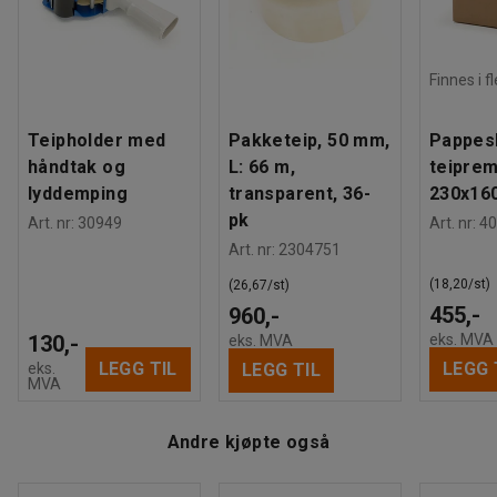
Finnes i f
Teipholder med
Pakketeip, 50 mm,
Pappes
håndtak og
L: 66 m,
teiprem
lyddemping
transparent, 36-
230x16
pk
Art. nr
:
30949
Art. nr
:
40
Art. nr
:
2304751
(18,20/st)
(26,67/st)
455,-
960,-
130,-
eks. MVA
eks. MVA
LEGG TIL
LEGG 
eks.
LEGG TIL
MVA
Andre kjøpte også