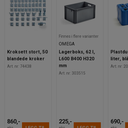
Farge
:
Grå
kontorer.
Materiale
:
Stål
Antall hyller
:
3
Du kan velge mellom nøkkellås og elektronisk kodelås.
Anbefalt antall personer til håndtering
:
1
Beregnet håndteringstid/person
:
5
Min
Vekt
:
75
kg
Finnes i flere varianter
Montering
:
Montert
OMEGA
Kroksett stort, 50
Lagerboks, 62 l,
Plastdu
blandede kroker
L600 B400 H320
liter, bl
mm
Art. nr
:
74438
Art. nr
:
20
Art. nr
:
303515
860,-
225,-
690,-
LEGG TIL
LEGG TIL
eks.
eks.
eks.