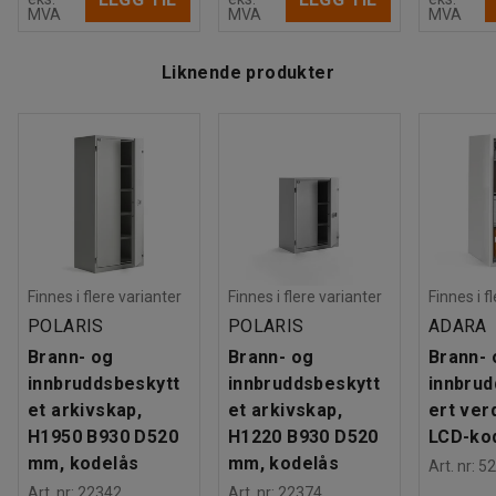
MVA
MVA
MVA
Liknende produkter
Finnes i flere varianter
Finnes i flere varianter
Finnes i f
POLARIS
POLARIS
ADARA
Brann- og
Brann- og
Brann- 
innbruddsbeskytt
innbruddsbeskytt
innbrud
et arkivskap,
et arkivskap,
ert ver
H1950 B930 D520
H1220 B930 D520
LCD-kod
mm, kodelås
mm, kodelås
Art. nr
:
52
Art. nr
:
22342
Art. nr
:
22374