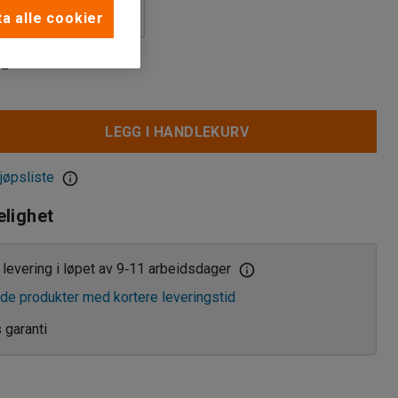
sk kodelås
a alle cookier
nisk kodelås
-
ås
LEGG I HANDLEKURV
jøpsliste
elighet
levering i løpet av 9
11 arbeidsdager
‑
de produkter med kortere leveringstid
s garanti