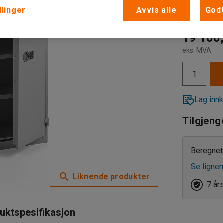
Elektroni
llinger
Avvis alle
Godt
Elektro
19 100,
eks. MVA
Nøkkell
Lag innk
Tilgjeng
Beregnet 
Se lignen
Liknende produkter
7 år
uktspesifikasjon