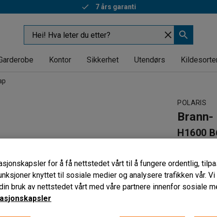
7 års garanti
Garderobe
Kontor
Sikkerhet
Utendørs
Kildesorte
ap
POLARIS
Brann-
H1600 B
Art. nr
:
223
sjonskapsler for å få nettstedet vårt til å fungere ordentlig, til
Brannsikk
unksjoner knyttet til sosiale medier og analysere trafikken vår. V
Tyveribes
in bruk av nettstedet vårt med våre partnere innenfor sosiale m
Flyttbare 
asjonskapsler
Låstype