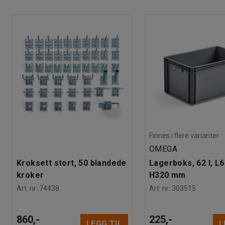
Låstype
:
Elektronisk kodelås
Sortering av elavfall
Farge
:
Grå
Materiale
:
Stål
Last ned brukermanual
Antall hyller
:
3
Anbefalt antall personer til håndtering
:
1
Beregnet håndteringstid/person
:
5
Min
Vekt
:
75
kg
Montering
:
Montert
Finnes i flere varianter
OMEGA
Kroksett stort, 50 blandede
Lagerboks, 62 l, L
kroker
H320 mm
Art. nr
:
74438
Art. nr
:
303515
860,-
225,-
LEGG TIL
L