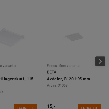
re varianter
Finnes i flere varianter
BETA
il lagerskuff, 115
Avdeler, B120 H95 mm
Art. nr
:
31068
82
15,-
LEGG TIL
LEGG TIL