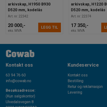
arkivskap, H1950 B930
arkivskap, H1220 
D520 mm, kodelås
D520 mm, kodelås
Art. nr
:
22342
Art. nr
:
22374
20 000,-
17 350,-
LEGG TIL
L
eks. MVA
eks. MVA
Kontakt oss
Kundeservice
63 94 76 60
Kontakt oss
info@cowab.no
Bestilling
Retur og reklamasjon
Besøksadresse:
Levering
(Kun salgskontor)
Ulvedalsvegen 8