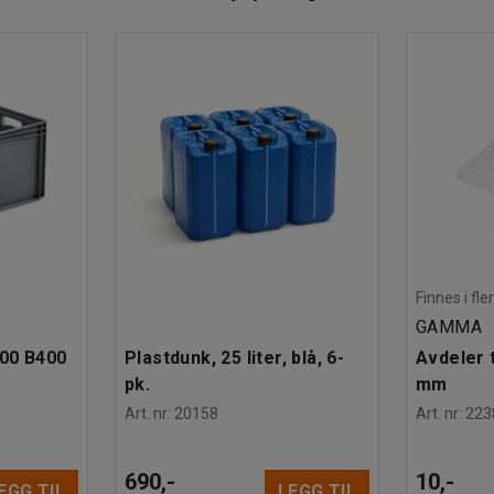
Finnes i fle
GAMMA
600 B400
Plastdunk, 25 liter, blå, 6-
Avdeler t
pk.
mm
Art. nr
:
20158
Art. nr
:
223
690,-
10,-
EGG TIL
LEGG TIL