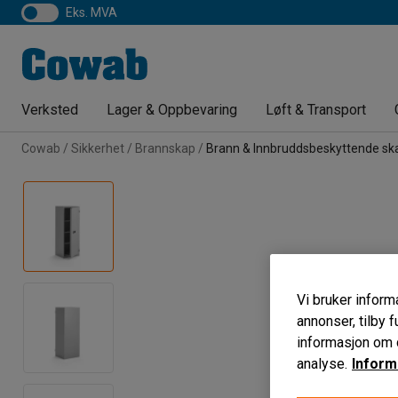
eks. MVA
Verksted
Lager & Oppbevaring
Løft & Transport
Cowab
Sikkerhet
Brannskap
Brann & Innbruddsbeskyttende sk
Vi bruker informa
annonser, tilby f
informasjon om d
analyse.
Inform