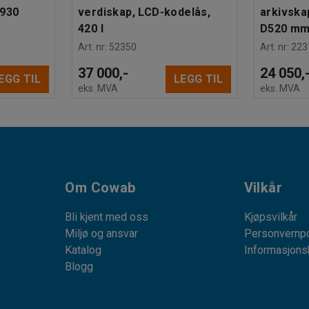
B930
verdiskap, LCD-kodelås,
arkivska
420 l
D520 mm
Art. nr
:
52350
Art. nr
:
223
37 000,-
24 050,
EGG TIL
LEGG TIL
eks. MVA
eks. MVA
Om Cowab
Vilkår
Bli kjent med oss
Kjøpsvilkår
Miljø og ansvar
Personvernpo
Katalog
Informasjons
Blogg