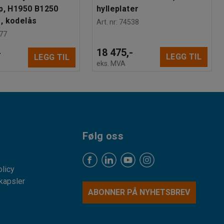
p, H1950 B1250
hylleplater
, kodelås
Art. nr
:
74538
77
18 475,-
-
LEGG TIL
LEGG TIL
eks. MVA
Følg oss
licy
kapsler
ABONNER PÅ NYHETSBREV