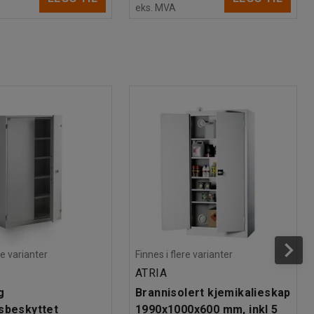
eks. MVA
re varianter
Finnes i flere varianter
ATRIA
g
Brannisolert kjemikalieskap
sbeskyttet
1990x1000x600 mm, inkl 5