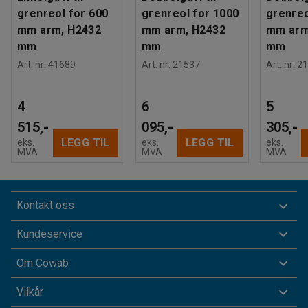
grenreol for 600
grenreol for 1000
grenreo
mm arm, H2432
mm arm, H2432
mm arm
mm
mm
mm
Art. nr
:
41689
Art. nr
:
21537
Art. nr
:
21
4
6
5
515,-
095,-
305,-
LEGG TIL
LEGG TIL
eks.
eks.
eks.
MVA
MVA
MVA
Kontakt oss
Kundeservice
Om Cowab
Vilkår