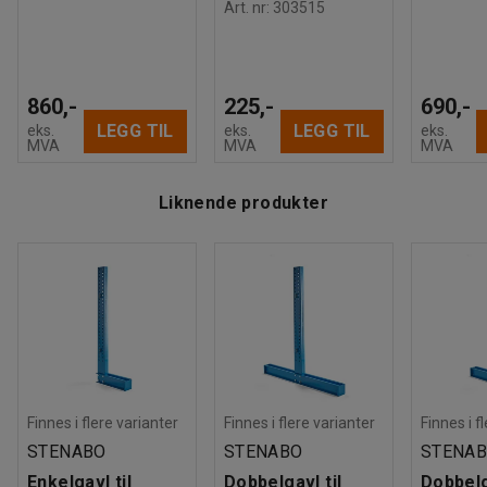
Art. nr
:
303515
860,-
225,-
690,-
LEGG TIL
LEGG TIL
eks.
eks.
eks.
MVA
MVA
MVA
Liknende produkter
Finnes i flere varianter
Finnes i flere varianter
Finnes i f
STENABO
STENABO
STENA
Enkelgavl til
Dobbelgavl til
Dobbelg