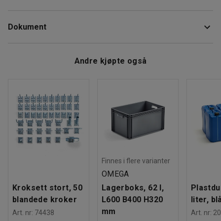
Høyde
:
2432
mm
Kombiner med stagseksjon og flyttbare armer som selges
Dokument
Dybde
:
1230
mm
separat. Armene monteres i valgfri høyde. Den lange foten
Modell
:
Enkelsidet
gir en god stabilitet.
Farge
:
Blå
Last ned monteringsanvisning
Andre kjøpte også
Materiale
:
Stål
Last ned vedlikeholdsråd
Maksbelastning
:
2100
kg
Vekt
:
52
kg
Montering
:
Leveres umontert
Finnes i flere varianter
OMEGA
Kroksett stort, 50
Lagerboks, 62 l,
Plastdu
blandede kroker
L600 B400 H320
liter, bl
mm
Art. nr
:
74438
Art. nr
:
20