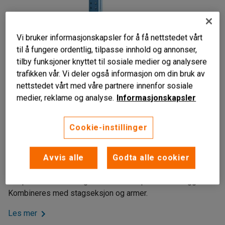
Vi bruker informasjonskapsler for å få nettstedet vårt
til å fungere ordentlig, tilpasse innhold og annonser,
tilby funksjoner knyttet til sosiale medier og analysere
trafikken vår. Vi deler også informasjon om din bruk av
nettstedet vårt med våre partnere innenfor sosiale
medier, reklame og analyse.
Informasjonskapsler
Liknende produkter
Cookie-instillinger
Solid
Til langgods
Avvis alle
Godta alle cookier
Sparer plass
Stolpe til enkeltsidet grenreol som er perfekt til langgods.
Kombineres med stagseksjon og armer.
Les mer