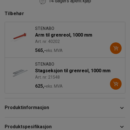
14 dagers åpent kjøp
Tilbehør
STENABO
Arm til grenreol, 1000 mm
Art. nr: 40202
565,-
eks. MVA
STENABO
Stagseksjon til grenreol, 1000 mm
Art. nr: 21548
625,-
eks. MVA
Produktinformasjon
Stolpe til enkeltsidet grenreol i pulverlakkert stål som er
Produktspesifikasjon
perfekte til langgods.