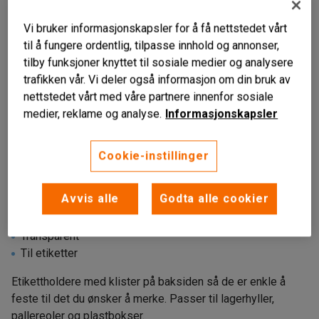
Vi bruker informasjonskapsler for å få nettstedet vårt
til å fungere ordentlig, tilpasse innhold og annonser,
tilby funksjoner knyttet til sosiale medier og analysere
trafikken vår. Vi deler også informasjon om din bruk av
nettstedet vårt med våre partnere innenfor sosiale
medier, reklame og analyse.
Informasjonskapsler
Liknende produkter
Cookie-instillinger
Avvis alle
Godta alle cookier
Praktisk til merking
Transparent
Til etiketter
Etikettholdere med klister på baksiden så de er enkle å
feste til det du ønsker å merke. Passer til lagerhyller,
pallereoler og plastbokser.