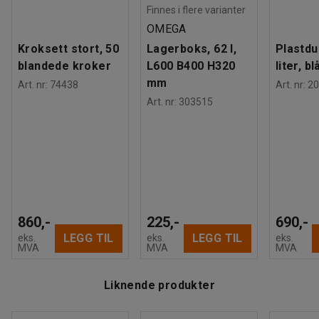
Finnes i flere varianter
OMEGA
Kroksett stort, 50
Lagerboks, 62 l,
Plastdu
blandede kroker
L600 B400 H320
liter, bl
mm
Art. nr
:
74438
Art. nr
:
20
Art. nr
:
303515
860,-
225,-
690,-
LEGG TIL
LEGG TIL
eks.
eks.
eks.
MVA
MVA
MVA
Liknende produkter