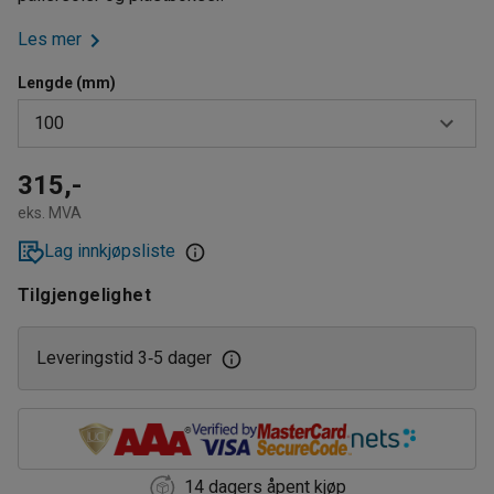
Les mer
Lengde (mm)
100
100
315,-
eks. MVA
900
Lag innkjøpsliste
Tilgjengelighet
Leveringstid 3
5 dager
‑
14 dagers åpent kjøp