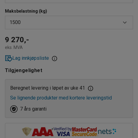
310
Maksbelastning (kg)
1
1500
2
4
500
9 270,-
eks. MVA
1000
Lag innkjøpsliste
1500
Tilgjengelighet
Beregnet levering i løpet av uke 41
Se lignende produkter med kortere leveringstid
7 års garanti