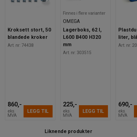
Vekt
:
80,01
kg
Montering
:
Montert
Finnes i flere varianter
OMEGA
Kroksett stort, 50
Lagerboks, 62 l,
Plastdu
blandede kroker
L600 B400 H320
liter, bl
mm
Art. nr
:
74438
Art. nr
:
20
Art. nr
:
303515
860,-
225,-
690,-
LEGG TIL
LEGG TIL
eks.
eks.
eks.
MVA
MVA
MVA
Liknende produkter