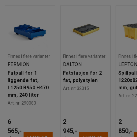
Finnes i flere varianter
Finnes i flere varianter
Finnes i f
FERMION
DALTON
LEPTO
Fatpall for 1
Fatstasjon for 2
Spillpall
liggende fat,
fat, polyetylen
1220x8
L1250 B950 H470
mm, gu
Art. nr
:
32315
mm, 240 liter
Art. nr
:
22
Art. nr
:
290083
6
2
2
565,-
945,-
850,-