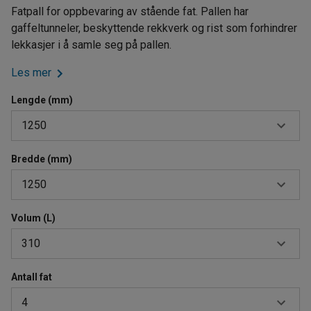
Fatpall for oppbevaring av stående fat. Pallen har
gaffeltunneler, beskyttende rekkverk og rist som forhindrer
lekkasjer i å samle seg på pallen.
Les mer
Lengde (mm)
1250
Bredde (mm)
950
1250
1250
Volum (L)
950
310
1250
Antall fat
220
4
240