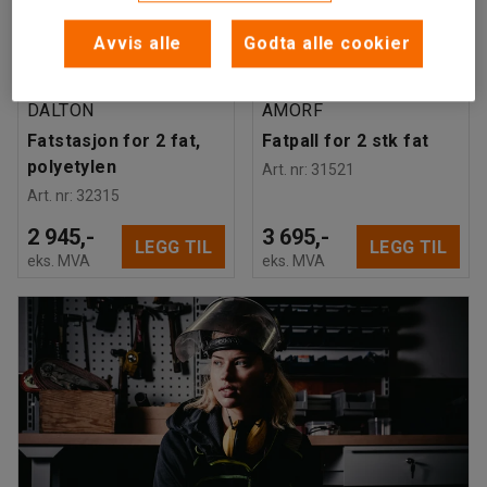
Avvis alle
Godta alle cookier
Finnes i flere varianter
Finnes i flere varianter
DALTON
AMORF
Fatstasjon for 2 fat,
Fatpall for 2 stk fat
polyetylen
Art. nr
:
31521
Art. nr
:
32315
2 945,-
3 695,-
LEGG TIL
LEGG TIL
eks. MVA
eks. MVA