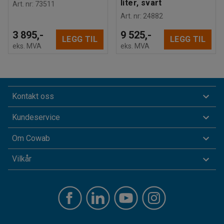
liter, svart
Art. nr
:
73511
Art. nr
:
24882
3 895,-
9 525,-
LEGG TIL
LEGG TIL
eks. MVA
eks. MVA
Kontakt oss
Kundeservice
Om Cowab
Vilkår