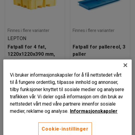
Finnes i flere varianter
Finnes i flere varianter
LEPTON
Fatpall for 4 fat,
Fatpall for pallereol, 3
1220x1220x390 mm,
paller
gul
Art. nr
:
10039
Art. nr
:
22845
Vi bruker informasjonskapsler for å få nettstedet vårt
3 755,-
9 895,-
til å fungere ordentlig, tilpasse innhold og annonser,
LEGG TIL
LEGG TIL
eks. MVA
eks. MVA
tilby funksjoner knyttet til sosiale medier og analysere
trafikken vår. Vi deler også informasjon om din bruk av
nettstedet vårt med våre partnere innenfor sosiale
medier, reklame og analyse.
Informasjonskapsler
Cookie-instillinger