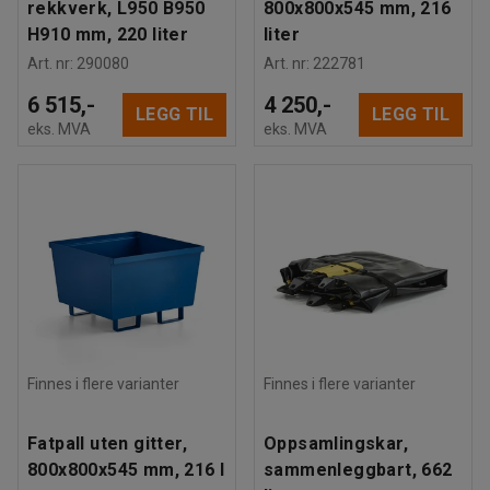
rekkverk, L950 B950
800x800x545 mm, 216
H910 mm, 220 liter
liter
Art. nr
:
290080
Art. nr
:
222781
6 515,-
4 250,-
LEGG TIL
LEGG TIL
eks. MVA
eks. MVA
Finnes i flere varianter
Finnes i flere varianter
Fatpall uten gitter,
Oppsamlingskar,
800x800x545 mm, 216 l
sammenleggbart, 662