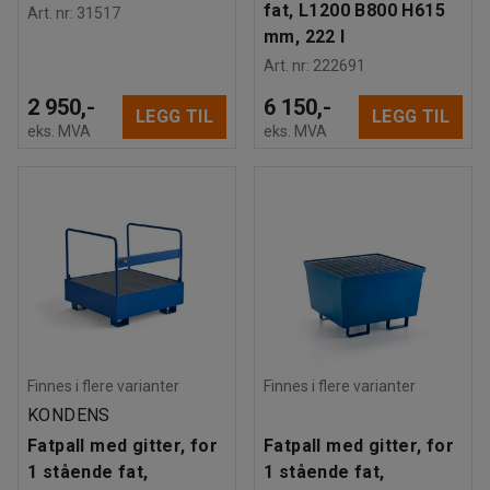
fat, L1200 B800 H615
Art. nr
:
31517
mm, 222 l
Art. nr
:
222691
2 950,-
6 150,-
LEGG TIL
LEGG TIL
eks. MVA
eks. MVA
Finnes i flere varianter
Finnes i flere varianter
KONDENS
Fatpall med gitter, for
Fatpall med gitter, for
1 stående fat,
1 stående fat,