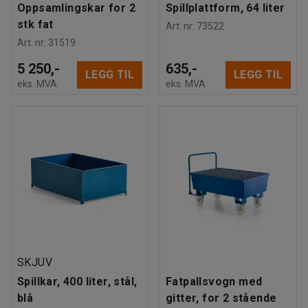
Oppsamlingskar for 2
Spillplattform, 64 liter
stk fat
Art. nr
:
73522
Art. nr
:
31519
5 250,-
635,-
LEGG TIL
LEGG TIL
eks. MVA
eks. MVA
SKJUV
Spillkar, 400 liter, stål,
Fatpallsvogn med
blå
gitter, for 2 stående