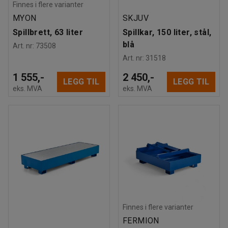
Finnes i flere varianter
MYON
SKJUV
Spillbrett, 63 liter
Spillkar, 150 liter, stål,
blå
Art. nr
:
73508
Art. nr
:
31518
1 555,-
2 450,-
LEGG TIL
LEGG TIL
eks. MVA
eks. MVA
Finnes i flere varianter
FERMION