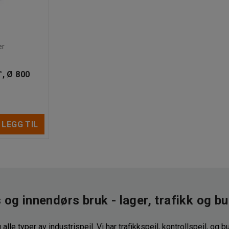
er
°, Ø 800
LEGG TIL
 og innendørs bruk - lager, trafikk og bu
alle typer av industrispeil. Vi har trafikkspeil, kontrollspeil, og b