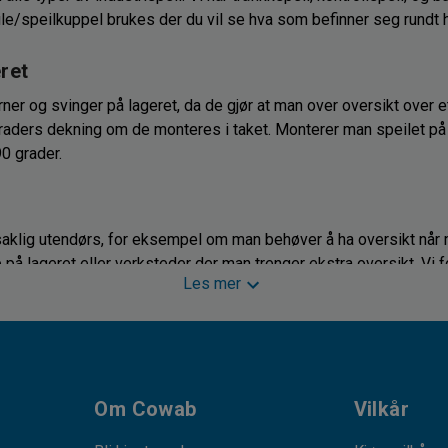
ule/speilkuppel brukes der du vil se hva som befinner seg rundt h
ret
ner og svinger på lageret, da de gjør at man over oversikt over 
graders dekning om de monteres i taket. Monterer man speilet på
90 grader.
aklig utendørs, for eksempel om man behøver å ha oversikt når 
 på lageret eller verksteder der man trenger ekstra oversikt. Vi 
Les mer
, hjullaster og alle andre typer av maskiner. Speilene er laget for
g på vegger, stolper og for takmontering.
Om Cowab
Vilkår