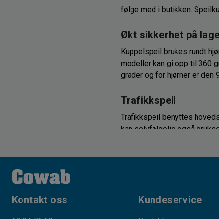
følge med i butikken. Speilk
Økt sikkerhet på lage
Kuppelspeil brukes rundt hjør
modeller kan gi opp til 360 
grader og for hjørner er den 
Trafikkspeil
Trafikkspeil benyttes hoveds
kan selvfølgelig også brukse
monteres i truck, gravemaskin
Speilene finnes for monterin
Kontakt oss
Kundeservice