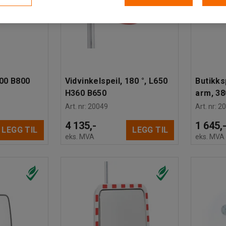
600 B800
Vidvinkelspeil, 180 °, L650
Butikks
H360 B650
arm, 3
Art. nr
:
20049
Art. nr
:
2
4 135,-
1 645,
LEGG TIL
LEGG TIL
eks. MVA
eks. MVA