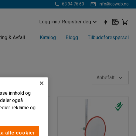
63 94 76 60
info@cowab.no
Logg inn / Registrer deg
ring & Avfall
Katalog
Blogg
Tilbudsforespørsel
Anbefalt
passe innhold og
i deler også
edier, reklame og
a alle cookier