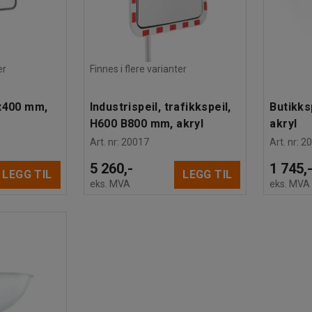
er
Finnes i flere varianter
0x400 mm,
Industrispeil, trafikkspeil,
Butikks
H600 B800 mm, akryl
akryl
Art. nr
:
20017
Art. nr
:
2
5 260,-
1 745,
LEGG TIL
LEGG TIL
eks. MVA
eks. MVA