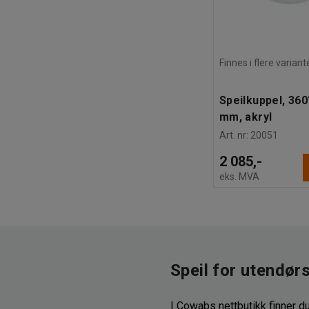
Finnes i flere variant
Speilkuppel, 360
mm, akryl
Art. nr
:
20051
2 085,-
eks. MVA
Speil for utendørs
I Cowabs nettbutikk finner du 