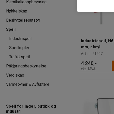
Kjemikalieoppbevaring
Nøkkelskap
Beskyttelsesutstyr
Speil
Industrispeil
Industrispeil, H
mm, akryl
Speilkupler
Art. nr
:
21207
Trafikkspeil
4 240,-
Påkjøringsbeskyttelse
eks. MVA
Verdiskap
Varmeovner & Avfuktere
Speil for lager, butikk og
industri