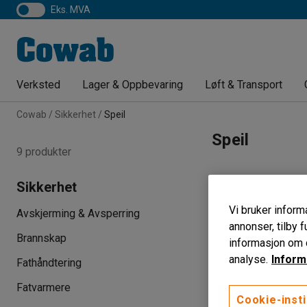
eks. MVA
Verksted
Lager & Oppbevaring
Løft & Transport
Cowab
Sikkerhet
Speil
Speil
9 produkter
Sikkerhet
Vi bruker informa
Avskjerming & Avsperring
annonser, tilby f
Brannskap
informasjon om d
analyse.
Inform
Fathåndtering
Fatvarmere
Cookie-insti