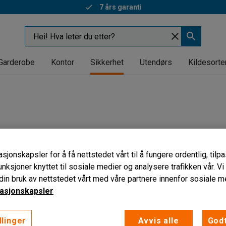
7 års garanti
Garderobe
Kontor
Sikkerhet
Utendørs
Kildesorte
sjonskapsler for å få nettstedet vårt til å fungere ordentlig, til
unksjoner knyttet til sosiale medier og analysere trafikken vår. V
in bruk av nettstedet vårt med våre partnere innenfor sosiale m
asjonskapsler
llinger
Avvis alle
Godt