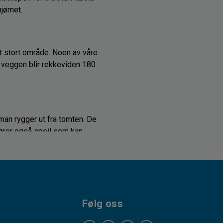
jørnet.
et stort område. Noen av våre
 veggen blir rekkeviden 180
man rygger ut fra tomten. De
fører også speil som kan
 å kunne tåle en trøkk.
Følg oss