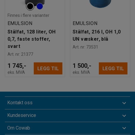
Finnes i flere varianter
EMULSION
EMULSION
Stålfat, 128 liter, OH
Stålfat, 216 l, OH 1,0
0,7, faste stoffer,
UN væsker, blå
svart
Art. nr
:
73531
Art. nr
:
21377
1 745,-
1 500,-
LEGG TIL
LEGG TIL
eks. MVA
eks. MVA
Kontakt oss
Kundeservice
Om Cowab