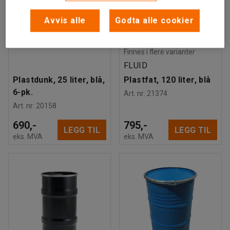
Avvis alle
Godta alle cookier
Finnes i flere varianter
FLUID
Plastdunk, 25 liter, blå,
Plastfat, 120 liter, blå
6-pk.
Art. nr
:
21374
Art. nr
:
20158
690,-
795,-
LEGG TIL
LEGG TIL
eks. MVA
eks. MVA