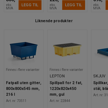
LEGG TIL
LEGG TIL
eks.
eks.
eks.
MVA
MVA
MVA
Liknende produkter
Finnes i flere varianter
Finnes i flere varianter
LEPTON
SKJUV
Fatpall uten gitter,
Spillpall for 2 fat,
Spillkar,
800x800x545 mm,
1220x820x450
stål, bl
216 l
mm, gul
Art. nr
:
31
Art. nr
:
73511
Art. nr
:
22844