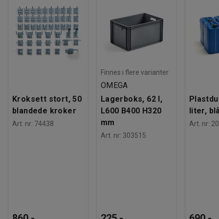
fatoppbevaringen med hjul (selges separat).
Maksbelastning
:
1000
kg
Gitter
:
Med gitter
Vekt
:
65,5
kg
Finnes i flere varianter
OMEGA
Kroksett stort, 50
Lagerboks, 62 l,
Plastdu
blandede kroker
L600 B400 H320
liter, bl
mm
Art. nr
:
74438
Art. nr
:
20
Art. nr
:
303515
860,-
225,-
690,-