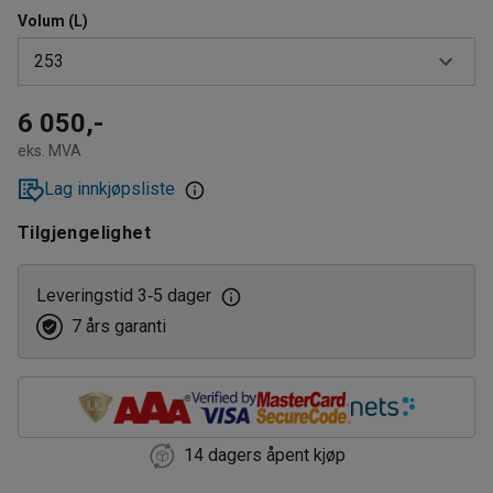
Volum (L)
253
216
6 050,-
eks. MVA
222
Lag innkjøpsliste
253
Tilgjengelighet
Leveringstid 3
5 dager
‑
7 års garanti
14 dagers åpent kjøp