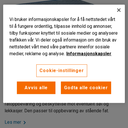
Vi bruker informasjonskapsler for å få nettstedet vårt
til å fungere ordentlig, tilpasse innhold og annonser,
tilby funksjoner knyttet til sosiale medier og analysere
trafikken vår. Vi deler også informasjon om din bruk av
nettstedet vårt med våre partnere innenfor sosiale
medier, reklame og analyse.
Informasjonskapsler
Cookie-instillinger
Til stående fat
Søl samles i oppsamlingskaret
Enkel å flytte på
Avvis alle
Godta alle cookier
Dette er en robust fatpall med gitter for sikker
fatoppbevaring og beskyttelse mot eventuelt søl og
lekkasjer. Den passer til oppbevaring av stående fat.
Les mer