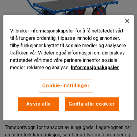
Vi bruker informasjonskapsler for å få nettstedet vårt
til å fungere ordentlig, tilpasse innhold og annonser,
tilby funksjoner knyttet til sosiale medier og analysere
trafikken vår. Vi deler også informasjon om din bruk av
nettstedet vårt med våre partnere innenfor sosiale
medier, reklame og analyse.
Informasjonskapsler
Cookie-instillinger
Ekstra høy lastekapasitet
Avvis alle
Godta alle cookier
Luftgummihjul
Med brems
Transportvogn for transport av tungt gods. Lagervognen har
en slitesterk konstruksjon, samt er utstyrt med bremser og