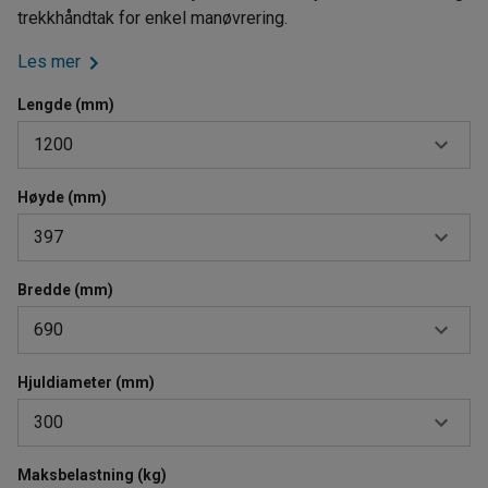
trekkhåndtak for enkel manøvrering.
Les mer
Lengde (mm)
1200
Høyde (mm)
1200
397
3000
Bredde (mm)
397
690
490
Hjuldiameter (mm)
690
300
1000
Maksbelastning (kg)
300