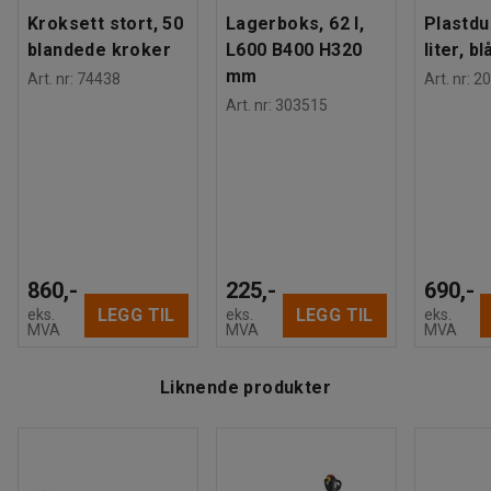
Kroksett stort, 50
Lagerboks, 62 l,
Plastdu
blandede kroker
L600 B400 H320
liter, bl
mm
Art. nr
:
74438
Art. nr
:
20
Art. nr
:
303515
860,-
225,-
690,-
LEGG TIL
LEGG TIL
eks.
eks.
eks.
MVA
MVA
MVA
Liknende produkter