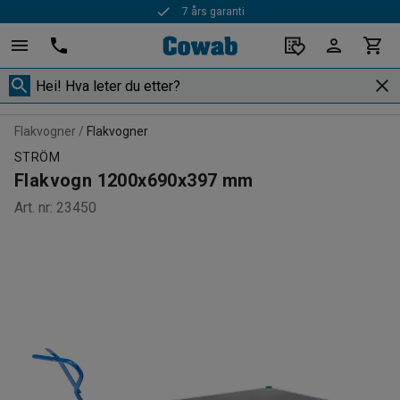
7 års garanti
Rask levering
Flakvogner
Flakvogner
STRÖM
Flakvogn 1200x690x397 mm
Art. nr
:
23450