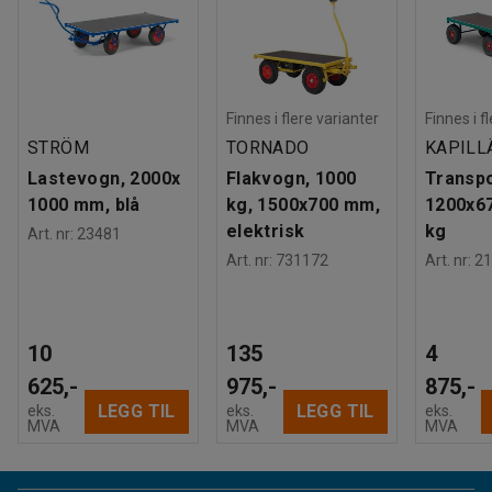
Finnes i flere varianter
Finnes i f
STRÖM
TORNADO
KAPILL
Lastevogn, 2000x
Flakvogn, 1000
Transp
1000 mm, blå
kg, 1500x700 mm,
1200x6
elektrisk
kg
Art. nr
:
23481
Art. nr
:
731172
Art. nr
:
21
10
135
4
625,-
975,-
875,-
LEGG TIL
LEGG TIL
eks.
eks.
eks.
MVA
MVA
MVA