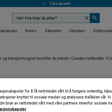
7 års garanti
Garderobe
Kontor
Sikkerhet
Utendørs
Kildesorte
r og transportvogner bestiller du enkelt i Cowabs nettbutikk. Vi ha
ngde
Høyde
Materiale
Vekt
sjonskapsler for å få nettstedet vårt til å fungere ordentlig, til
unksjoner knyttet til sosiale medier og analysere trafikken vår. V
in bruk av nettstedet vårt med våre partnere innenfor sosiale m
asjonskapsler