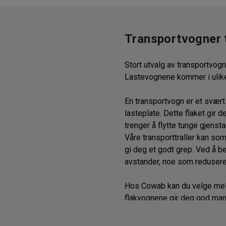
Transportvogner 
Stort utvalg av transportvogn
Lastevognene kommer i ulike s
En transportvogn er et svært 
lasteplate. Dette flaket gir d
trenger å flytte tunge gjenst
Våre transporttraller kan so
gi deg et godt grep. Ved å b
avstander, noe som reduserer
Hos Cowab kan du velge mello
flakvognene gir deg god manøv
Firehjulede flakvogner derimo