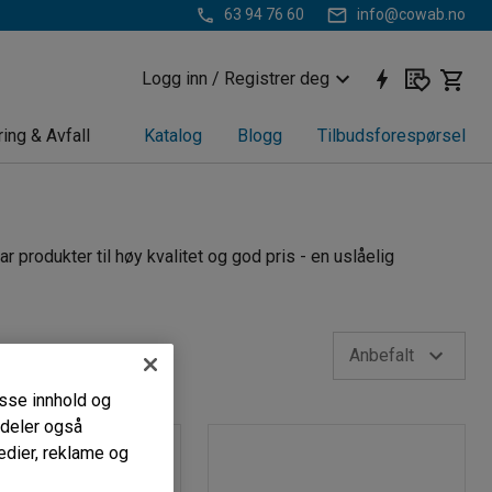
63 94 76 60
info@cowab.no
Logg inn / Registrer deg
ring & Avfall
Katalog
Blogg
Tilbudsforespørsel
r produkter til høy kvalitet og god pris - en uslåelig
Anbefalt
passe innhold og
i deler også
edier, reklame og