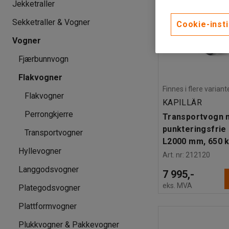
Jekketraller
Sekketraller & Vogner
Cookie-insti
Vogner
Fjærbunnvogn
Flakvogner
Finnes i flere variant
Flakvogner
KAPILLÄR
Perrongkjerre
Transportvogn 
punkteringsfrie 
Transportvogner
L2000 mm, 650 
Hyllevogner
Art. nr
:
212120
Langgodsvogner
7 995,-
eks. MVA
Plategodsvogner
Plattformvogner
Plukkvogner & Pakkevogner