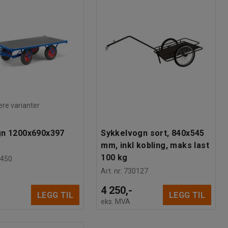
lere varianter
gn 1200x690x397
Sykkelvogn sort, 840x545
mm, inkl kobling, maks last
100 kg
3450
Art. nr
:
730127
-
4 250,-
LEGG TIL
LEGG TIL
eks. MVA