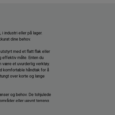
 industri eller på lager.
kkurat dine behov.
styrt med et flatt flak eller
og effektiv måte. Enten du
n være et uvurderlig verktøy.
ed komfortable håndtak for å
tungt over korte og lange
ranser og behov. De tohjulede
områder eller ujevnt terreng.
ørre og tyngre laster.