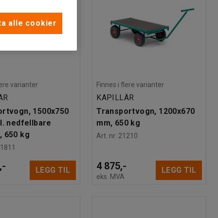
a alle cookier
lere varianter
Finnes i flere varianter
ÄR
KAPILLÄR
ortvogn, 1500x750
Transportvogn, 1200x670
l. nedfellbare
mm, 650 kg
, 650 kg
Art. nr
:
21210
01811
,-
4 875,-
LEGG TIL
LEGG TIL
eks. MVA