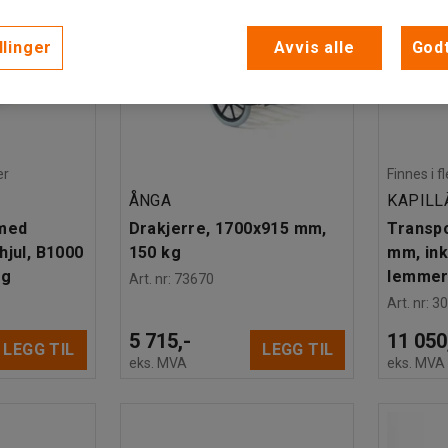
llinger
Avvis alle
Godt
er
Finnes i f
ÅNGA
KAPILL
med
Drakjerre, 1700x915 mm,
Transp
hjul, B1000
150 kg
mm, ink
kg
lemmer
Art. nr
:
73670
Art. nr
:
3
5 715,-
11 050
LEGG TIL
LEGG TIL
eks. MVA
eks. MVA