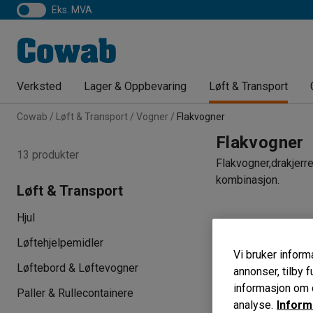
eks. MVA
Verksted
Lager & Oppbevaring
Løft & Transport
Cowab
Løft & Transport
Vogner
Flakvogner
Flakvogner
13 produkter
Flakvogner,drakjerre
kombinasjon.
Løft & Transport
Hjul
Hovedfarge
Le
Løftehjelpemidler
Vi bruker informa
Løftebord & Løftevogner
annonser, tilby f
informasjon om d
Paller & Rullecontainere
analyse.
Inform