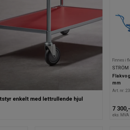
Finnes i f
STRÖM
Flakvo
mm
Art. nr
:
2
utstyr enkelt med lettrullende hjul
7 300,
eks. MVA