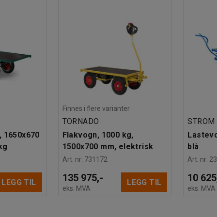
Finnes i flere varianter
TORNADO
STRÖM
, 1650x670
Flakvogn, 1000 kg,
Lastev
kg
1500x700 mm, elektrisk
blå
Art. nr
:
731172
Art. nr
:
2
135 975,-
10 625
LEGG TIL
LEGG TIL
eks. MVA
eks. MVA