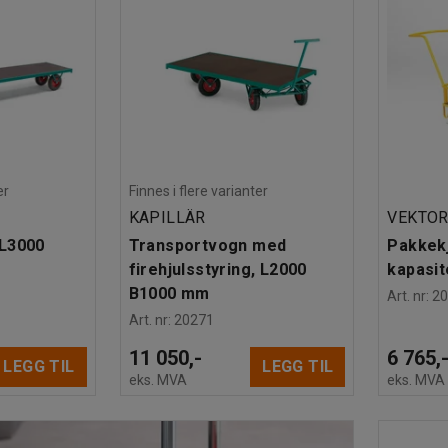
er
Finnes i flere varianter
KAPILLÄR
VEKTO
 L3000
Transportvogn med
Pakkek
firehjulsstyring, L2000
kapasit
B1000 mm
Art. nr
:
2
Art. nr
:
20271
11 050,-
6 765,
LEGG TIL
LEGG TIL
eks. MVA
eks. MVA