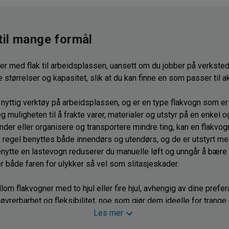
til mange formål
er med flak til arbeidsplassen, uansett om du jobber på verksted, i
tørrelser og kapasitet, slik at du kan finne en som passer til a
nyttig verktøy på arbeidsplassen, og er en type flakvogn som er ut
eg muligheten til å frakte varer, materialer og utstyr på en enkel 
ander eller organisere og transportere mindre ting, kan en flakvog
m regel benyttes både innendørs og utendørs, og de er utstyrt m
enytte en lastevogn reduserer du manuelle løft og unngår å bære 
 både faren for ulykker så vel som slitasjeskader.
m flakvogner med to hjul eller fire hjul, avhengig av dine prefe
rerbarhet og fleksibilitet, noe som gjør dem ideelle for trange 
t, gir deg økt stabilitet og bæreevne, og er spesielt egnet for st
Les mer