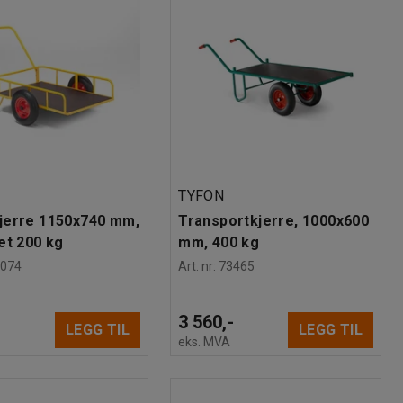
R
TYFON
jerre 1150x740 mm,
Transportkjerre, 1000x600
et 200 kg
mm, 400 kg
0074
Art. nr
:
73465
-
3 560,-
LEGG TIL
LEGG TIL
eks. MVA