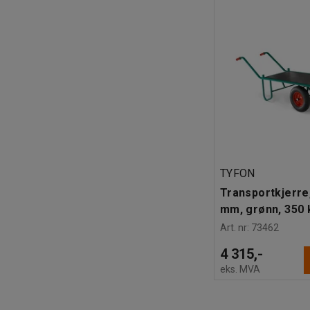
TYFON
Transportkjerre
mm, grønn, 350 
Art. nr
:
73462
4 315,-
eks. MVA