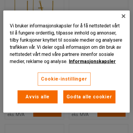
Vi bruker informasjonskapsler for å få nettstedet vårt
til å fungere ordentlig, tilpasse innhold og annonser,
tilby funksjoner knyttet til sosiale medier og analysere
trafikken vår. Vi deler også informasjon om din bruk av
Finnes i flere varianter
nettstedet vårt med våre partnere innenfor sosiale
ÄLV
FORS
medier, reklame og analyse.
Informasjonskapsler
Langgodsvogn, 2500
Langgodsvogn,
kg
Justerbar lengde
Cookie-instillinger
4500/5500/6000 mm,
Art. nr
:
20190
max.last: 3500 kg
Avvis alle
Godta alle cookier
Art. nr
:
21188
24 375,-
31 375,-
LEGG TIL
LEGG TIL
eks. MVA
eks. MVA