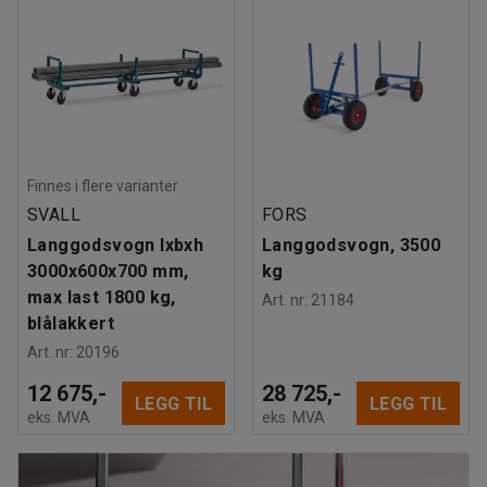
Finnes i flere varianter
SVALL
FORS
Langgodsvogn lxbxh
Langgodsvogn, 3500
3000x600x700 mm,
kg
max last 1800 kg,
Art. nr
:
21184
blålakkert
Art. nr
:
20196
12 675,-
28 725,-
LEGG TIL
LEGG TIL
eks. MVA
eks. MVA