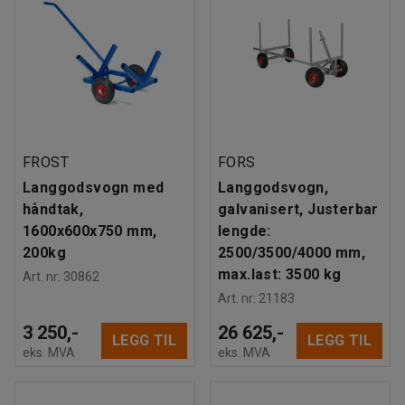
FROST
FORS
Langgodsvogn med
Langgodsvogn,
håndtak,
galvanisert, Justerbar
1600x600x750 mm,
lengde:
200kg
2500/3500/4000 mm,
max.last: 3500 kg
Art. nr
:
30862
Art. nr
:
21183
3 250,-
26 625,-
LEGG TIL
LEGG TIL
eks. MVA
eks. MVA