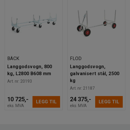
BÄCK
FLOD
Langgodsvogn, 800
Langgodsvogn,
kg, L2800 B608 mm
galvanisert stål, 2500
kg
Art. nr
:
20193
Art. nr
:
21187
10 725,-
24 375,-
LEGG TIL
LEGG TIL
eks. MVA
eks. MVA