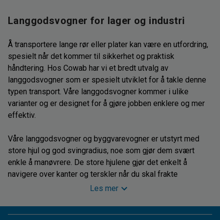
Langgodsvogner for lager og industri
Å transportere lange rør eller plater kan være en utfordring,
spesielt når det kommer til sikkerhet og praktisk
håndtering. Hos Cowab har vi et bredt utvalg av
langgodsvogner som er spesielt utviklet for å takle denne
typen transport. Våre langgodsvogner kommer i ulike
varianter og er designet for å gjøre jobben enklere og mer
effektiv.
Våre langgodsvogner og byggvarevogner er utstyrt med
store hjul og god svingradius, noe som gjør dem svært
enkle å manøvrere. De store hjulene gjør det enkelt å
navigere over kanter og terskler når du skal frakte
langgods. Svingradiusen gir deg muligheten til å svinge 360
Les mer
grader slik at du kan manøvrere vognen på trange områder
uten problemer. Med disse funksjonene kan du være sikker