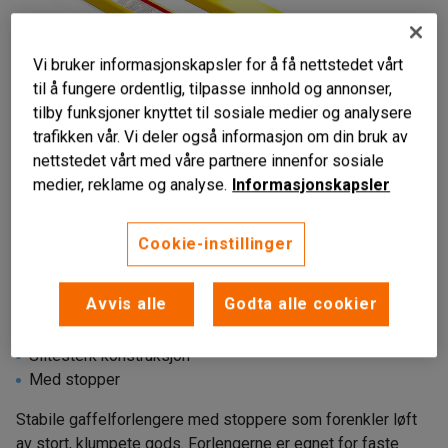
Vi bruker informasjonskapsler for å få nettstedet vårt
til å fungere ordentlig, tilpasse innhold og annonser,
tilby funksjoner knyttet til sosiale medier og analysere
trafikken vår. Vi deler også informasjon om din bruk av
nettstedet vårt med våre partnere innenfor sosiale
medier, reklame og analyse.
Informasjonskapsler
Liknende produkter
Cookie-instillinger
Avvis alle
Godta alle cookier
For gafler opptil 50 mm
Slitesterk konstruksjon
Med stopper
Stabile gaffelforlengere med stoppere som forenkler løft
av stort, klumpete gods. Forlengerne er egnet for faste