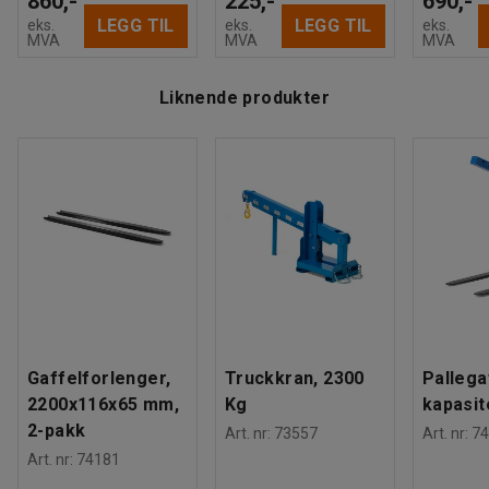
860,-
225,-
690,-
LEGG TIL
LEGG TIL
eks.
eks.
eks.
MVA
MVA
MVA
Liknende produkter
Gaffelforlenger,
Truckkran, 2300
Pallega
2200x116x65 mm,
Kg
kapasit
2-pakk
Art. nr
:
73557
Art. nr
:
74
Art. nr
:
74181