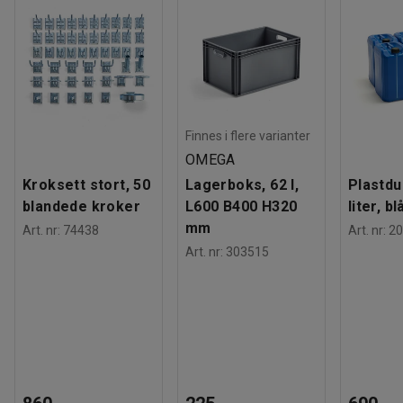
Vekt
:
45,52
kg
Gaffelforlengerne er CE-merket og selges parvis.
Tester
:
CE
OBS! Forlengere til gaftler bør ikke overstige truckens
faste gafler med mer enn 50 %.
Finnes i flere varianter
OMEGA
Kroksett stort, 50
Lagerboks, 62 l,
Plastdu
blandede kroker
L600 B400 H320
liter, bl
mm
Art. nr
:
74438
Art. nr
:
20
Art. nr
:
303515