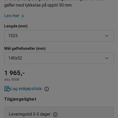
gafler med tykkelse på opptil 50 mm.
Les mer
Lengde (mm)
1525
Mål gaffeltuneller (mm)
1525
140x52
1830
140x52
1 965,-
eks. MVA
166x52
Lag innkjøpsliste
Tilgjengelighet
Leveringstid 3
5 dager
‑