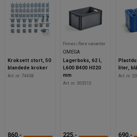
Finnes i flere varianter
OMEGA
Kroksett stort, 50
Lagerboks, 62 l,
Plastdu
blandede kroker
L600 B400 H320
liter, bl
mm
Art. nr
:
74438
Art. nr
:
20
Art. nr
:
303515
860,-
225,-
690,-