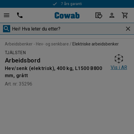
7 års garanti
Arbeidsbenker - Hev- og senkbare
Elektriske arbeidsbenker
TJÄLSTEN
Arbeidsbord
Vis i AR
Hev/senk (elektrisk), 400 kg, L1500 B800
mm, grått
Art. nr
:
35296