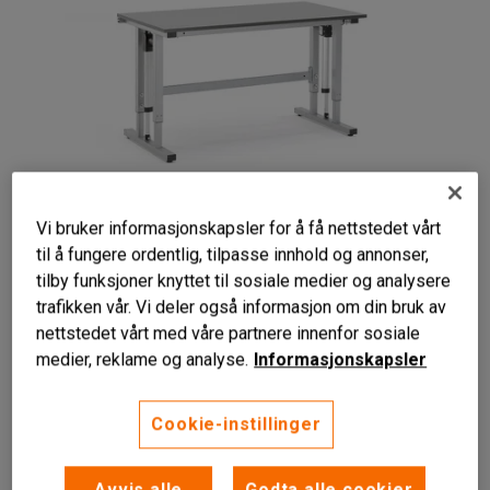
Vi bruker informasjonskapsler for å få nettstedet vårt
til å fungere ordentlig, tilpasse innhold og annonser,
tilby funksjoner knyttet til sosiale medier og analysere
trafikken vår. Vi deler også informasjon om din bruk av
CE-merket arbeidsbord
nettstedet vårt med våre partnere innenfor sosiale
Elektrisk hev/senk
medier, reklame og analyse.
Informasjonskapsler
Maks belastning 400 kg
Slitesterk bordplate i laminat
Cookie-instillinger
Fleksibelt og elektrisk høydejusterbart arbeidsbord som lar
deg veksle mellom sittende og stående arbeid, samtidig
Avvis alle
Godta alle cookier