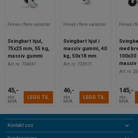
Finnes i flere varianter
Finnes i flere varianter
Finnes i f
Svingbart hjul,
Svingbart hjul i
Svingba
75x25 mm, 55 kg,
massiv gummi, 40
med br
massiv gummi
kg, 50x18 mm
100x30 
massiv
Art. nr
:
734041
Art. nr
:
733971
Art. nr
:
20
45,-
46,-
145,-
LEGG TIL
LEGG TIL
eks.
eks.
eks.
MVA
MVA
MVA
Kontakt oss