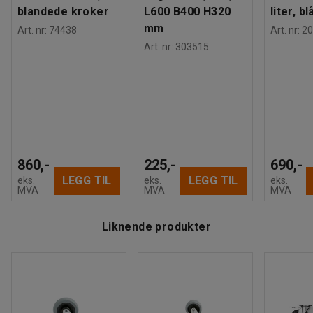
blandede kroker
L600 B400 H320
liter, bl
mm
Art. nr
:
74438
Art. nr
:
20
Art. nr
:
303515
860,-
225,-
690,-
LEGG TIL
LEGG TIL
eks.
eks.
eks.
MVA
MVA
MVA
Liknende produkter