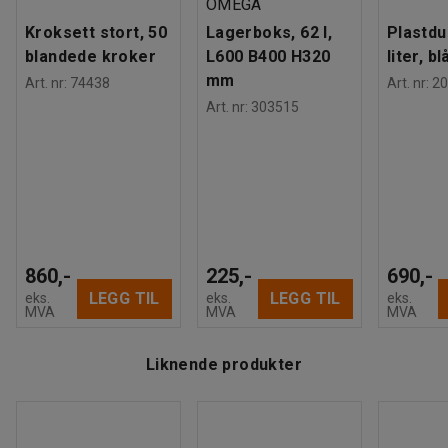
OMEGA
Kroksett stort, 50
Lagerboks, 62 l,
Plastdu
blandede kroker
L600 B400 H320
liter, bl
mm
Art. nr
:
74438
Art. nr
:
20
Art. nr
:
303515
860,-
225,-
690,-
LEGG TIL
LEGG TIL
eks.
eks.
eks.
MVA
MVA
MVA
Liknende produkter