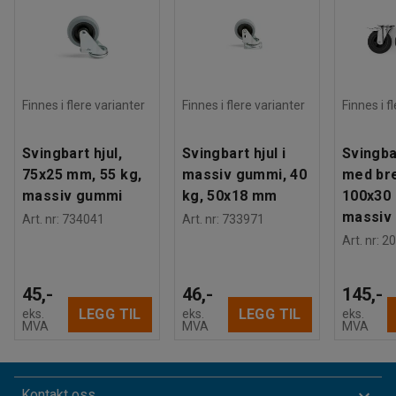
Finnes i flere varianter
Finnes i flere varianter
Finnes i f
Svingbart hjul,
Svingbart hjul i
Svingba
75x25 mm, 55 kg,
massiv gummi, 40
med br
massiv gummi
kg, 50x18 mm
100x30 
massiv
Art. nr
:
734041
Art. nr
:
733971
Art. nr
:
20
45,-
46,-
145,-
LEGG TIL
LEGG TIL
eks.
eks.
eks.
MVA
MVA
MVA
Kontakt oss