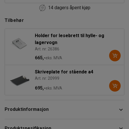
14 dagers åpent kjøp
Tilbehør
Holder for lesebrett til hylle- og
lagervogn
Art. nr: 26386
665,-
eks. MVA
Skriveplate for stående a4
Art. nr: 20999
695,-
eks. MVA
Produktinformasjon
Robust og høy hyllevogn med ramme laget av elforsinket
Produktspesifikasjon