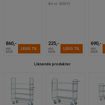
Anbefalt antall personer til håndtering
:
1
Art. nr
:
303515
Beregnet håndteringstid/person
:
20
Min
Vekt
:
34
kg
Montering
:
Leveres umontert
860,-
225,-
690,-
LEGG TIL
LEGG TIL
eks.
eks.
eks.
MVA
MVA
MVA
Liknende produkter