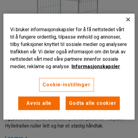
Vi bruker informasjonskapsler for å få nettstedet vårt
til å fungere ordentlig, tilpasse innhold og annonser,
tilby funksjoner knyttet til sosiale medier og analysere
trafikken vår. Vi deler også informasjon om din bruk av
nettstedet vårt med våre partnere innenfor sosiale
medier, reklame og analyse.
Informasjonskapsler
Gavler av netting
Cookie-instillinger
Gripevennlig håndtak
Én justerbar hylle
Avvis alle
Godta alle cookier
Hyllevogn med ramme av kraftige stålrør, gavler av netting
og justerbare hyller. Øverste hylle kan justeres i høyden.
Hylletrallen ruller lett og har et stødig håndtak.