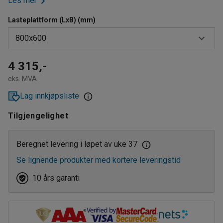
Les mer
Lasteplattform (LxB) (mm)
800x600
1000x600
4 315,-
eks. MVA
1200x600
Lag innkjøpsliste
1400x600
Tilgjengelighet
1600x600
800x600
Beregnet levering i løpet av uke 37
Se lignende produkter med kortere leveringstid
10 års garanti