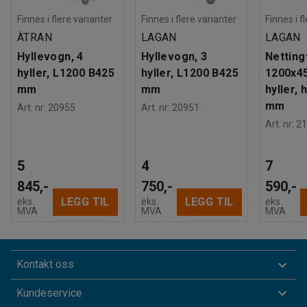
Finnes i flere varianter
Finnes i flere varianter
Finnes i f
ÄTRAN
LAGAN
LAGAN
Hyllevogn, 4
Hyllevogn, 3
Nettin
hyller, L1200 B425
hyller, L1200 B425
1200x4
mm
mm
hyller,
mm
Art. nr
:
20955
Art. nr
:
20951
Art. nr
:
21
5
4
7
845,-
750,-
590,-
LEGG TIL
LEGG TIL
eks.
eks.
eks.
MVA
MVA
MVA
Kontakt oss
Kundeservice