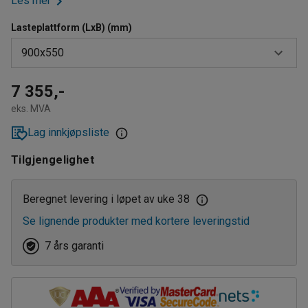
Les mer
Lasteplattform (LxB) (mm)
900x550
600x400
7 355,-
eks. MVA
800x520
Lag innkjøpsliste
900x550
Tilgjengelighet
Beregnet levering i løpet av uke 38
Se lignende produkter med kortere leveringstid
7 års garanti