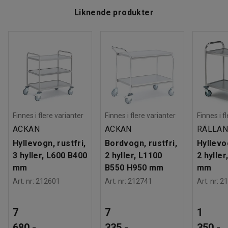
Liknende produkter
Finnes i flere varianter
Finnes i flere varianter
Finnes i f
ACKAN
ACKAN
RÄLLA
Hyllevogn, rustfri,
Bordvogn, rustfri,
Hyllevog
3 hyller, L600 B400
2 hyller, L1100
2 hylle
mm
B550 H950 mm
mm
Art. nr
:
212601
Art. nr
:
212741
Art. nr
:
21
7
7
1
680,-
335,-
350,-