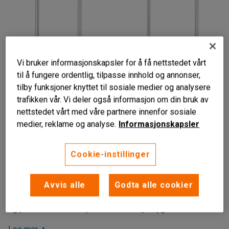
Vi bruker informasjonskapsler for å få nettstedet vårt
til å fungere ordentlig, tilpasse innhold og annonser,
tilby funksjoner knyttet til sosiale medier og analysere
trafikken vår. Vi deler også informasjon om din bruk av
nettstedet vårt med våre partnere innenfor sosiale
Liknende produkter
medier, reklame og analyse.
Informasjonskapsler
Rustfri vogn
Helsveiset konstruksjon
Cookie-instillinger
Lett å rengjøre
Hyllevogn i rustfritt stål med helsveiset konstruksjon og
Avvis alle
Godta alle cookier
lettrullende hjul. Hylletrallen har to hyller, er lett å rengjøre
og passer for arbeidsplasser med høye hygienekrav.