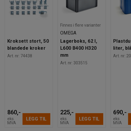
Finnes i flere varianter
OMEGA
Kroksett stort, 50
Lagerboks, 62 l,
Plastdu
blandede kroker
L600 B400 H320
liter, bl
mm
Art. nr
:
74438
Art. nr
:
20
Art. nr
:
303515
860,-
225,-
690,-
LEGG TIL
LEGG TIL
eks.
eks.
eks.
MVA
MVA
MVA