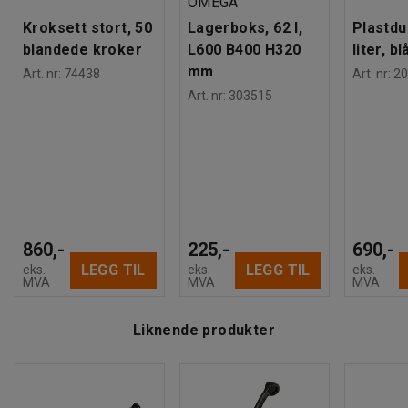
OMEGA
Kroksett stort, 50
Lagerboks, 62 l,
Plastdu
blandede kroker
L600 B400 H320
liter, bl
mm
Art. nr
:
74438
Art. nr
:
20
Art. nr
:
303515
860,-
225,-
690,-
LEGG TIL
LEGG TIL
eks.
eks.
eks.
MVA
MVA
MVA
Liknende produkter