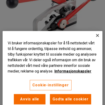
Vi bruker informasjonskapsler for å få nettstedet vårt
til å fungere ordentlig, tilpasse innhold og annonser,
Liknende produkter
tilby funksjoner knyttet til sosiale medier og analysere
Robust konstruksjon
trafikken vår. Vi deler også informasjon om din bruk av
Alt-i-ett løsning
nettstedet vårt med våre partnere innenfor sosiale
Ergonomisk utforming
medier, reklame og analyse.
Informasjonskapsler
Kombinasjonsverktøy som brukes til strekking, forsegling
Cookie-instillinger
og kutting av bånd.
Les mer
Avvis alle
Godta alle cookier
Passer båndbredde (mm)