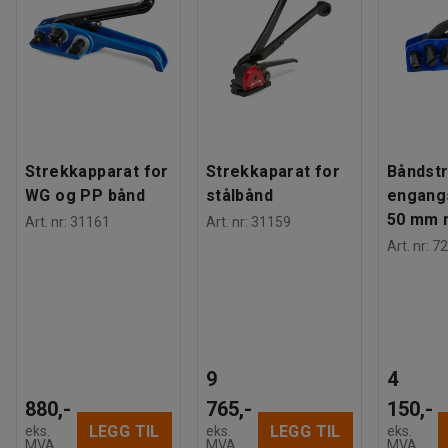
Strekkapparat for
Strekkaparat for
Båndstr
WG og PP bånd
stålbånd
engang
50 mm 
Art. nr
:
31161
Art. nr
:
31159
Art. nr
:
72
9
4
880,-
765,-
150,-
LEGG TIL
LEGG TIL
eks.
eks.
eks.
MVA
MVA
MVA