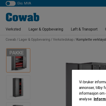
eks. MVA
Verksted
Lager & Oppbevaring
Løft & Transport
Cowab
Lager & Oppbevaring
Verkstedskap
Komplette verktøy
PAKKE
Vi bruker informa
annonser, tilby f
informasjon om d
analyse.
Inform