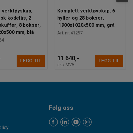
 verktøyskap,
Komplett verktøyskap, 6
isk kodelås, 2
hyller og 28 bokser,
 skuffer, 8 bokser,
1900x1020x500 mm, grå
0x500 mm, blå
Art. nr
:
41257
64
-
11 640,-
LEGG TIL
LEGG TIL
eks. MVA
Følg oss
licy