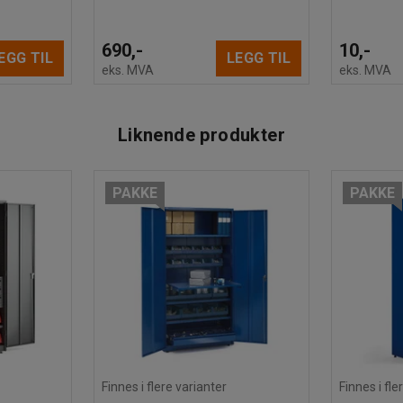
690,-
10,-
EGG TIL
LEGG TIL
eks. MVA
eks. MVA
, mørk grå
Liknende produkter
PAKKE
PAKKE
rød
Finnes i flere varianter
Finnes i fle