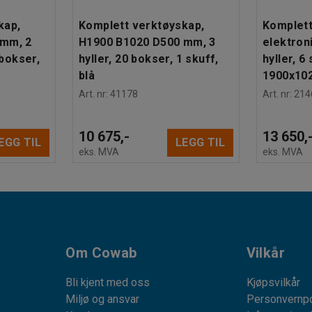
kap,
Komplett verktøyskap,
Komplett
 mm, 2
H1900 B1020 D500 mm, 3
elektron
 bokser,
hyller, 20 bokser, 1 skuff,
hyller, 6
blå
1900x102
Art. nr
:
41178
Art. nr
:
214
10 675,-
13 650,
EGG TIL
LEGG TIL
eks. MVA
eks. MVA
Om Cowab
Vilkår
Bli kjent med oss
Kjøpsvilkår
Miljø og ansvar
Personvernpo