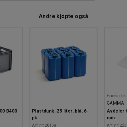
Andre kjøpte også
 mørk grå
Finnes i fle
GAMMA
600 B400
Plastdunk, 25 liter, blå, 6-
Avdeler t
pk.
mm
75 D455 mm
Art. nr
:
20158
Art. nr
:
223