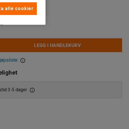
sk kodelås
a alle cookier
nisk kodelås
-
ås
LEGG I HANDLEKURV
jøpsliste
elighet
stid 3
5 dager
‑