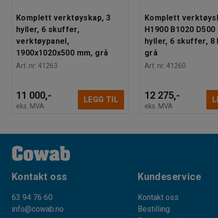
Komplett verktøyskap, 3
Komplett verktøys
hyller, 6 skuffer,
H1900 B1020 D500
verktøypanel,
hyller, 6 skuffer, 8
1900x1020x500 mm, grå
grå
Art. nr
:
41263
Art. nr
:
41260
11 000,-
12 275,-
LEGG TIL
L
eks. MVA
eks. MVA
Kontakt oss
Kundeservice
63 94 76 60
Kontakt oss
info@cowab.no
Bestilling