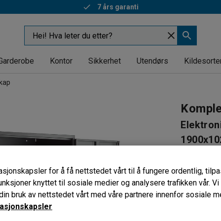
7 års garanti
Garderobe
Kontor
Sikkerhet
Utendørs
Kildesorte
skap
Komple
Elektron
1900x10
Art. nr
:
412
sjonskapsler for å få nettstedet vårt til å fungere ordentlig, til
Solid
unksjoner knyttet til sosiale medier og analysere trafikken vår. V
Justerbar
in bruk av nettstedet vårt med våre partnere innenfor sosiale m
Låsbart
asjonskapsler
Låstype