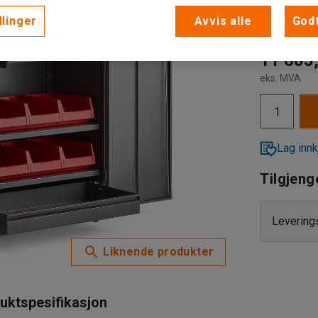
Elektroni
llinger
Avvis alle
Godt
Elektro
11 605,
eks. MVA
Nøkkell
Lag innk
Tilgjeng
Levering
Liknende produkter
uktspesifikasjon