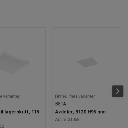
re varianter
Finnes i flere varianter
BETA
il lagerskuff, 115
Avdeler, B120 H95 mm
Art. nr
:
31068
82