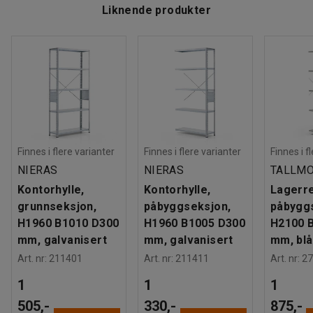
Liknende produkter
Finnes i flere varianter
Finnes i flere varianter
Finnes i f
NIERAS
NIERAS
TALLM
Kontorhylle,
Kontorhylle,
Lagerre
grunnseksjon,
påbyggseksjon,
påbygg
H1960 B1010 D300
H1960 B1005 D300
H2100 
mm, galvanisert
mm, galvanisert
mm, blå
Art. nr
:
211401
Art. nr
:
211411
Art. nr
:
27
1
1
1
505,-
330,-
875,-