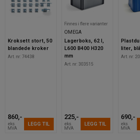
Finnes i flere varianter
OMEGA
Kroksett stort, 50
Lagerboks, 62 l,
Plastdu
blandede kroker
L600 B400 H320
liter, bl
mm
Art. nr
:
74438
Art. nr
:
20
Art. nr
:
303515
860,-
225,-
690,-
LEGG TIL
LEGG TIL
eks.
eks.
eks.
MVA
MVA
MVA