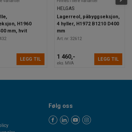
re varianter
Finnes i flere varianter
HELGAS
lle,
Lagerreol, påbyggseksjon,
eksjon, H1960
4 hyller, H1972 B1210 D400
00 mm, hvit
mm
432
Art. nr
:
32612
1 460,-
LEGG TIL
LEGG TIL
eks. MVA
Følg oss
licy