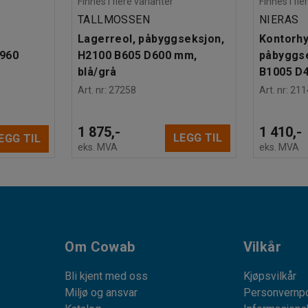
Finnes i flere varianter
Finnes i fle
TALLMOSSEN
NIERAS
Lagerreol, påbyggseksjon,
Kontorhy
1960
H2100 B605 D600 mm,
påbyggs
blå/grå
B1005 D4
Art. nr
:
27258
Art. nr
:
211
1 875,-
1 410,-
LEGG TIL
EGG TIL
eks. MVA
eks. MVA
Om Cowab
Vilkår
Bli kjent med oss
Kjøpsvilkår
Miljø og ansvar
Personvernpo