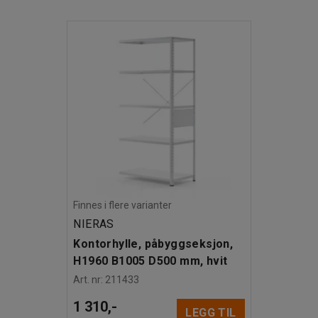
oner, hvis du trenger mer oppbevaringsplass.
flere hylleseksjoner til påbygg selges separat.
Finnes i flere varianter
NIERAS
Kontorhylle, påbyggseksjon,
H1960 B1005 D500 mm, hvit
Art. nr
:
211433
1 310,-
LEGG TIL