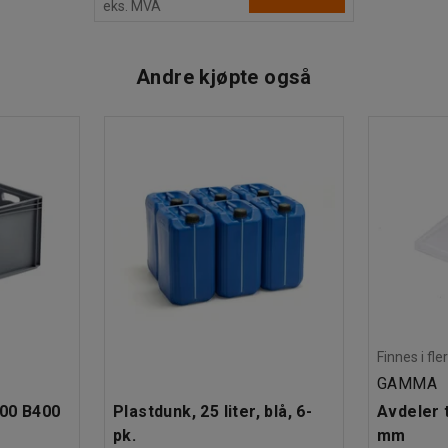
eks. MVA
Andre kjøpte også
Finnes i fle
GAMMA
600 B400
Plastdunk, 25 liter, blå, 6-
Avdeler t
pk.
mm