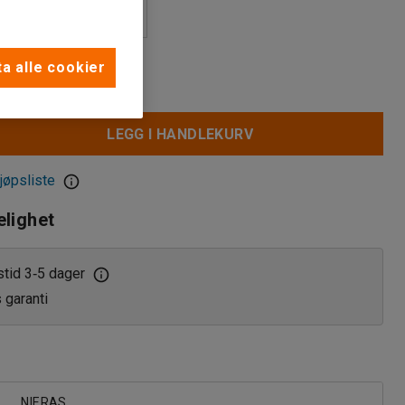
a alle cookier
LEGG I HANDLEKURV
jøpsliste
elighet
stid 3
5 dager
‑
s garanti
NIERAS