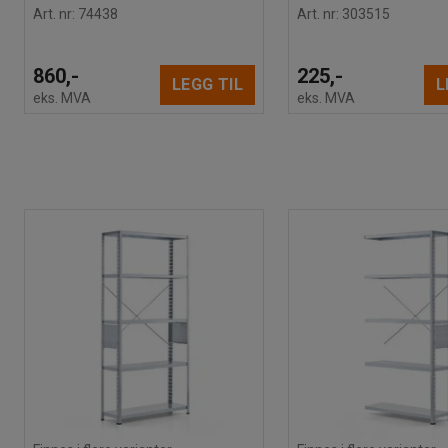
Art. nr
:
74438
Art. nr
:
303515
860,-
225,-
LEGG TIL
L
eks. MVA
eks. MVA