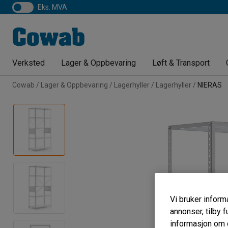
eks. MVA
Verksted
Lager & Oppbevaring
Løft & Transport
Cowab
Lager & Oppbevaring
Lagerhyller
Lagerhyller
NIERAS
Vi bruker informa
annonser, tilby f
informasjon om d