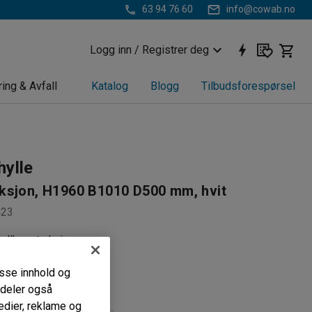
63 94 76 60
info@cowab.no
Logg inn / Registrer deg
ring & Avfall
Katalog
Blogg
Tilbudsforespørsel
hylle
ksjon, H1960 B1010 D500 mm, hvit
423
tallkonstruksjon
 og gavler
passe innhold og
e hyller
i deler også
edier, reklame og