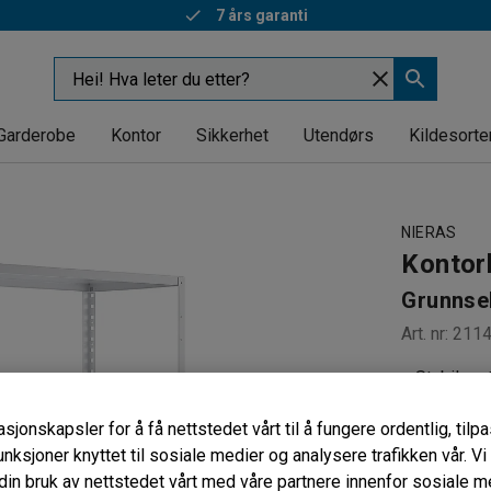
7 års garanti
Garderobe
Kontor
Sikkerhet
Utendørs
Kildesorte
NIERAS
Kontor
Grunnse
Art. nr
:
211
Stabil me
Ryggkryss
sjonskapsler for å få nettstedet vårt til å fungere ordentlig, til
Justerbar
unksjoner knyttet til sosiale medier og analysere trafikken vår. V
Dybde (mm)
in bruk av nettstedet vårt med våre partnere innenfor sosiale m