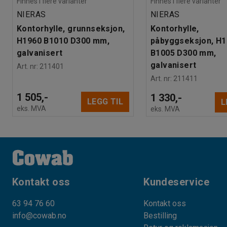
Finnes i flere varianter
Finnes i flere varianter
NIERAS
NIERAS
Kontorhylle, grunnseksjon,
Kontorhylle,
H1960 B1010 D300 mm,
påbyggseksjon, H
galvanisert
B1005 D300 mm,
galvanisert
Art. nr
:
211401
Art. nr
:
211411
1 505,-
1 330,-
LEGG TIL
L
eks. MVA
eks. MVA
Kontakt oss
Kundeservice
63 94 76 60
Kontakt oss
info@cowab.no
Bestilling