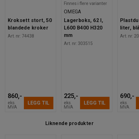
Finnes i flere varianter
OMEGA
Kroksett stort, 50
Lagerboks, 62 l,
Plastdu
blandede kroker
L600 B400 H320
liter, bl
mm
Art. nr
:
74438
Art. nr
:
20
Art. nr
:
303515
860,-
225,-
690,-
LEGG TIL
LEGG TIL
eks.
eks.
eks.
MVA
MVA
MVA
Liknende produkter