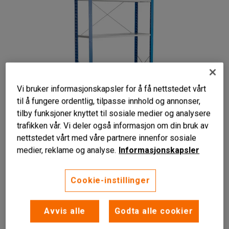
Vi bruker informasjonskapsler for å få nettstedet vårt
til å fungere ordentlig, tilpasse innhold og annonser,
tilby funksjoner knyttet til sosiale medier og analysere
trafikken vår. Vi deler også informasjon om din bruk av
nettstedet vårt med våre partnere innenfor sosiale
medier, reklame og analyse.
Informasjonskapsler
Ekstra høy
Cookie-instillinger
Seks flyttbare hyller
Ryggkryss og gavl med kryssende bjelker
Avvis alle
Godta alle cookier
Ekstra høyt og robust hyllesystem med flyttbare hyller som