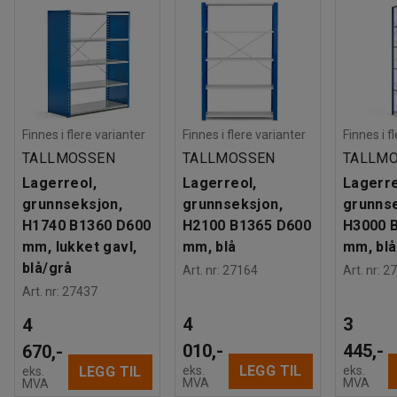
Finnes i flere varianter
Finnes i flere varianter
Finnes i f
TALLMOSSEN
TALLMOSSEN
TALLM
Lagerreol,
Lagerreol,
Lagerre
grunnseksjon,
grunnseksjon,
grunnse
H1740 B1360 D600
H2100 B1365 D600
H3000 
mm, lukket gavl,
mm, blå
mm, blå
blå/grå
Art. nr
:
27164
Art. nr
:
27
Art. nr
:
27437
4
3
4
010,-
445,-
670,-
LEGG TIL
eks.
eks.
LEGG TIL
eks.
MVA
MVA
MVA