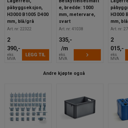
Lagerreol,
Beskyttelsesmatt
Lagerre
Maksbelastning hylle (jevnt fordelt)
:
150
kg
eller flere hylleseksjoner.
påbyggseksjon,
e, bredde: 1000
påbygg
Gavl
:
Åpen gavl
H3000 B1005 D400
mm, metervare,
H3000 
Anbefalt antall personer til håndtering
:
2
Du kan også kjøpe ekstra hyller, dører, skuffer og annet
mm, blå/grå
svart
mm, blå
Beregnet håndteringstid/person
:
35
Min
smart tilbehør til hyllestativet, slik at du kan bygge en
Art. nr
:
22322
Art. nr
:
41038
Art. nr
:
27
Vekt
:
52,64
kg
reolløsning som passer perfekt for din arbeidsplass. Alt av
Montering
:
Leveres umontert
2
335,-
2
tilbehør selges separat.
390,-
/
m
015,-
LEGG TIL
eks.
eks.
eks.
MVA
MVA
MVA
Andre kjøpte også