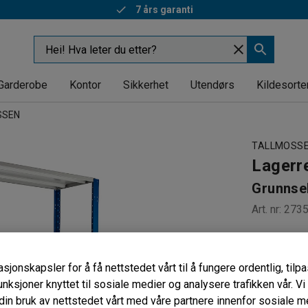
7 års garanti
Garderobe
Kontor
Sikkerhet
Utendørs
Kildesorte
SSEN
TALLMOSS
Lagerr
Grunnse
Art. nr
:
273
Ekstra hø
Seks flytt
sjonskapsler for å få nettstedet vårt til å fungere ordentlig, til
Ryggkryss
unksjoner knyttet til sosiale medier og analysere trafikken vår. V
Dybde (mm)
in bruk av nettstedet vårt med våre partnere innenfor sosiale m