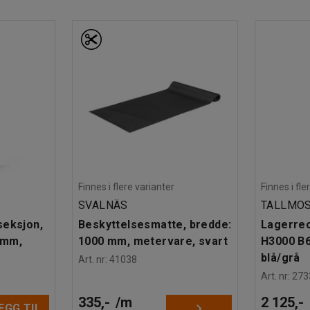
 å øke stabiliteten, samt gavler med kryssende
erhet.
stem, kan du bygge på lagerinnredningen med én
tilbehør til hyllestativet, slik at du kan bygge en
ilbehør selges separat.
Finnes i flere varianter
Finnes i fle
SVALNÄS
TALLMO
seksjon,
Beskyttelsesmatte, bredde:
Lagerreo
 mm,
1000 mm, metervare, svart
H3000 B
blå/grå
Art. nr
:
41038
Art. nr
:
273
335,-
/
m
2 125,-
EGG TIL