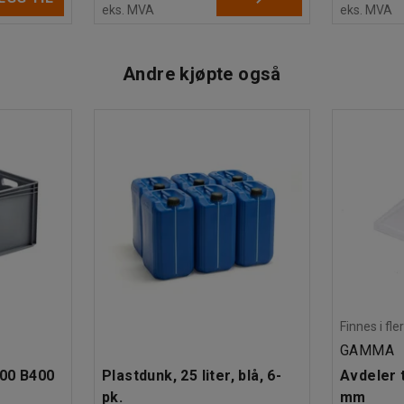
eks. MVA
eks. MVA
Andre kjøpte også
Finnes i fle
GAMMA
600 B400
Plastdunk, 25 liter, blå, 6-
Avdeler t
pk.
mm