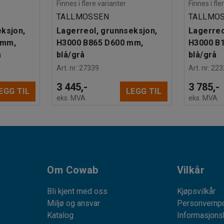
Finnes i flere varianter
Finnes i fle
TALLMOSSEN
TALLMO
eksjon,
Lagerreol, grunnseksjon,
Lagerreo
 mm,
H3000 B865 D600 mm,
H3000 B
å
blå/grå
blå/grå
Art. nr
:
27339
Art. nr
:
223
3 445,-
3 785,-
EGG TIL
LEGG TIL
eks. MVA
eks. MVA
Om Cowab
Vilkår
Bli kjent med oss
Kjøpsvilkår
Miljø og ansvar
Personvernpo
Katalog
Informasjons