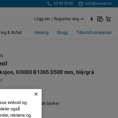
63 94 76 60
info@cowab.no
Logg inn / Registrer deg
ring & Avfall
Katalog
Blogg
Tilbudsforespørsel
EN
eol
ksjon, H3000 B1365 D500 mm, blå/grå
50
y
bare hyller
passe innhold og
 og gavl med kryssende bjelker
i deler også
edier, reklame og