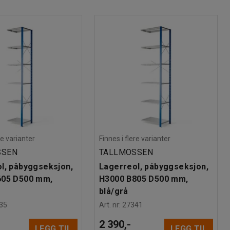
re varianter
Finnes i flere varianter
SSEN
TALLMOSSEN
l, påbyggseksjon,
Lagerreol, påbyggseksjon,
605 D500 mm,
H3000 B805 D500 mm,
blå/grå
35
Art. nr
:
27341
2 390,-
LEGG TIL
LEGG TIL