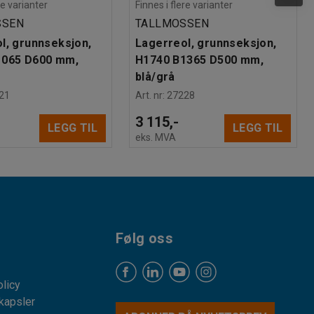
re varianter
Finnes i flere varianter
SSEN
TALLMOSSEN
l, grunnseksjon,
Lagerreol, grunnseksjon,
1065 D600 mm,
H1740 B1365 D500 mm,
blå/grå
21
Art. nr
:
27228
3 115,-
LEGG TIL
LEGG TIL
eks. MVA
Følg oss
licy
kapsler