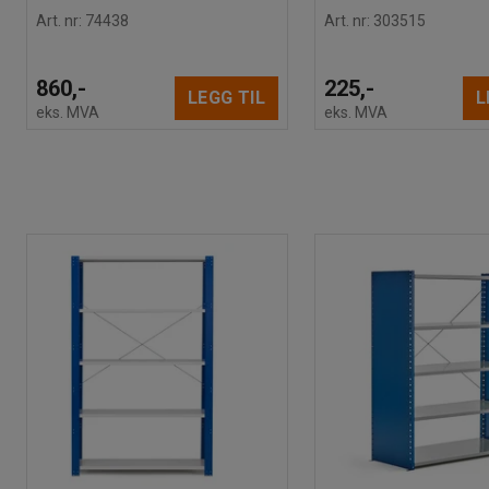
Art. nr
:
74438
Art. nr
:
303515
860,-
225,-
LEGG TIL
L
eks. MVA
eks. MVA