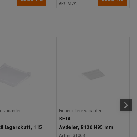
eks. MVA
re varianter
Finnes i flere varianter
BETA
il lagerskuff, 115
Avdeler, B120 H95 mm
Art. nr
:
31068