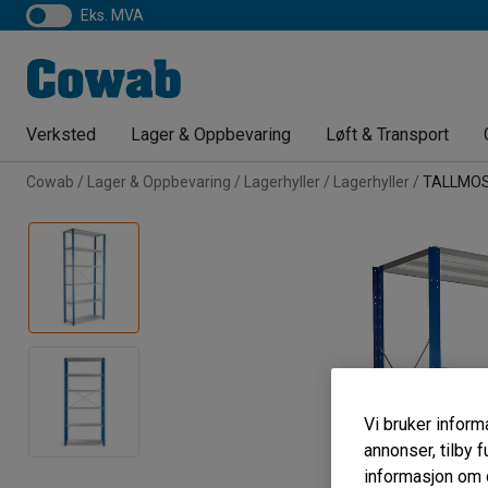
eks. MVA
Verksted
Lager & Oppbevaring
Løft & Transport
Cowab
Lager & Oppbevaring
Lagerhyller
Lagerhyller
TALLMO
Vi bruker informa
annonser, tilby f
informasjon om d