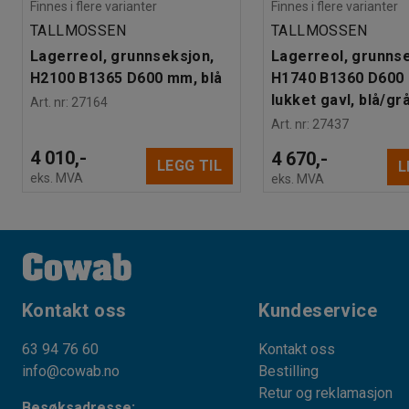
Finnes i flere varianter
Finnes i flere varianter
TALLMOSSEN
TALLMOSSEN
Lagerreol, grunnseksjon,
Lagerreol, grunns
H2100 B1365 D600 mm, blå
H1740 B1360 D600
lukket gavl, blå/gr
Art. nr
:
27164
Art. nr
:
27437
4 010,-
4 670,-
LEGG TIL
L
eks. MVA
eks. MVA
Kontakt oss
Kundeservice
63 94 76 60
Kontakt oss
info@cowab.no
Bestilling
Retur og reklamasjon
Besøksadresse: