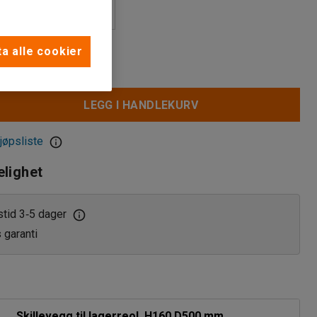
a alle cookier
LEGG I HANDLEKURV
jøpsliste
elighet
stid 3
5 dager
‑
s garanti
Skillevegg til lagerreol, H160 D500 mm