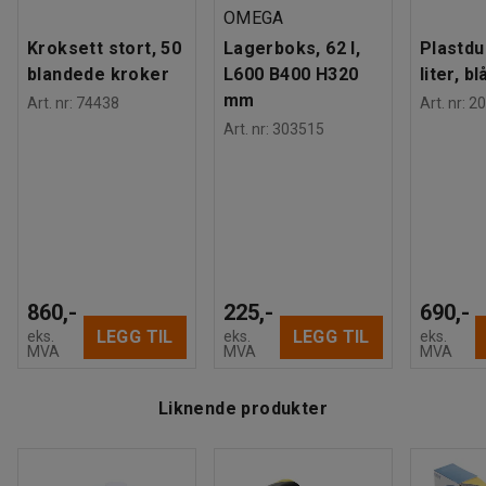
OMEGA
Kroksett stort, 50
Lagerboks, 62 l,
Plastdu
blandede kroker
L600 B400 H320
liter, bl
mm
Art. nr
:
74438
Art. nr
:
20
Art. nr
:
303515
860,-
225,-
690,-
LEGG TIL
LEGG TIL
eks.
eks.
eks.
MVA
MVA
MVA
Liknende produkter