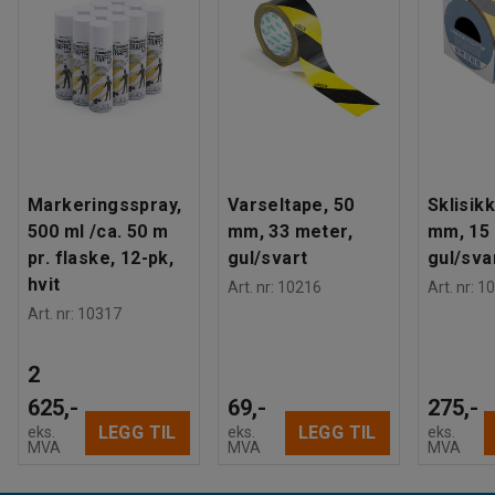
Markeringsspray,
Varseltape, 50
Sklisik
500 ml /ca. 50 m
mm, 33 meter,
mm, 15 
pr. flaske, 12-pk,
gul/svart
gul/sva
hvit
Art. nr
:
10216
Art. nr
:
10
Art. nr
:
10317
2
625,-
69,-
275,-
LEGG TIL
LEGG TIL
eks.
eks.
eks.
MVA
MVA
MVA