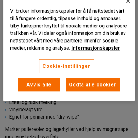
Vi bruker informasjonskapsler for å få nettstedet vårt
til å fungere ordentlig, tilpasse innhold og annonser,
tilby funksjoner knyttet til sosiale medier og analysere
trafikken vår. Vi deler også informasjon om din bruk av
nettstedet vårt med våre partnere innenfor sosiale
medier, reklame og analyse.
Informasjonskapsler
Liknende produkter
Cookie-instillinger
Avvis alle
Godta alle cookier
Enkel og rask merking
Vinylbelagt ytre
Egnet for penner med "dry-wipe"
Marker pallereoler og lagerhyller ved hjelp av magnettape
med vinylbelagt overflate.