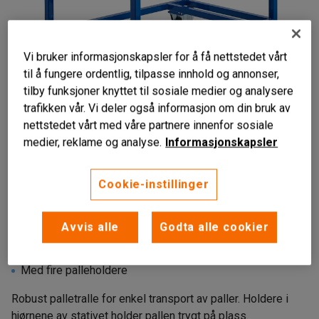
Vi bruker informasjonskapsler for å få nettstedet vårt
til å fungere ordentlig, tilpasse innhold og annonser,
tilby funksjoner knyttet til sosiale medier og analysere
trafikken vår. Vi deler også informasjon om din bruk av
nettstedet vårt med våre partnere innenfor sosiale
medier, reklame og analyse.
Informasjonskapsler
Liknende produkter
Cookie-instillinger
Avvis alle
Godta alle cookier
Til EUR-paller
Robust konstruksjon
Med fire palleholdere
Robust palletralle for enkel transport av paller. Holdere i
hjørnene av stativet holder pallen trygt på plass.