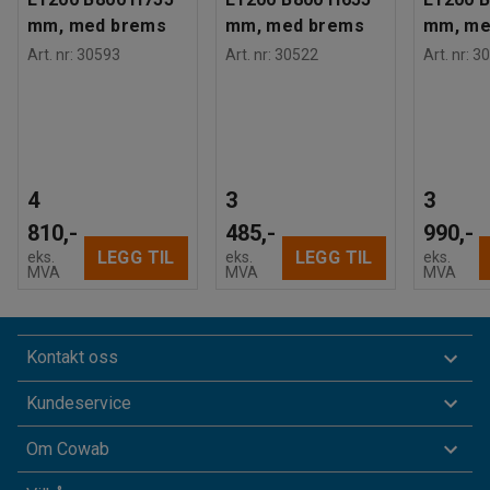
mm, med brems
mm, med brems
mm, me
Art. nr
:
30593
Art. nr
:
30522
Art. nr
:
30
4
3
3
810,-
485,-
990,-
LEGG TIL
LEGG TIL
eks.
eks.
eks.
MVA
MVA
MVA
Kontakt oss
Kundeservice
Om Cowab