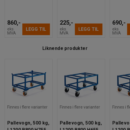
860,-
225,-
690,-
LEGG TIL
LEGG TIL
eks.
eks.
eks.
MVA
MVA
MVA
Liknende produkter
Finnes i flere varianter
Finnes i flere varianter
Finnes i f
Pallevogn, 500 kg,
Pallevogn, 500 kg,
Pallevo
L1200 B800 H755
L1200 B800 H655
L1200 