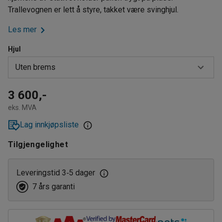
Trallevognen er lett å styre, takket være svinghjul.
Les mer
Hjul
Uten brems
Med brems
3 600,-
eks. MVA
Uten brems
Lag innkjøpsliste
Tilgjengelighet
Leveringstid 3
5 dager
‑
7 års garanti