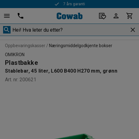
7 års garanti
Oppbevaringskasser
Næringsmiddelgodkjente bokser
OMIKRON
Plastbakke
Stablebar, 45 liter, L600 B400 H270 mm, grønn
Art. nr
:
200621