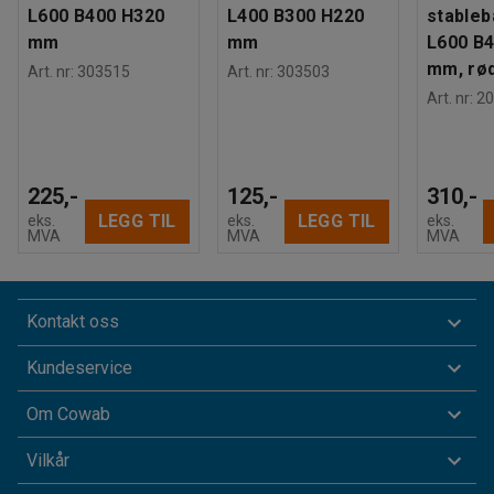
L600 B400 H320
L400 B300 H220
stableba
mm
mm
L600 B
mm, rø
Art. nr
:
303515
Art. nr
:
303503
Art. nr
:
20
225,-
125,-
310,-
LEGG TIL
LEGG TIL
eks.
eks.
eks.
MVA
MVA
MVA
Kontakt oss
Kundeservice
Om Cowab
Vilkår