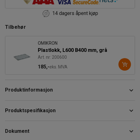
14 dagers åpent kjøp
Tilbehør
OMIKRON
Plastlokk, L600 B400 mm, grå
Art. nr: 200600
185,-
eks. MVA
Produktinformasjon
Transportbeholder som er ideell for bruk i tøffe miljøer og
Produktspesifikasjon
mathåndtering. Den er laget av slagfast og UV-bestandig
polypropylen.
Lengde
:
600
mm
Dokument
Høyde
:
270
mm
Denne plastbeholderen har høy motstand mot de fleste
Bredde
:
400
mm