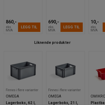
860,-
690,-
10,-
LEGG TIL
LEGG TIL
eks.
eks.
eks.
MVA
MVA
MVA
Liknende produkter
Finnes i flere varianter
Finnes i flere varianter
OMEGA
OMEGA
OMIKR
Lagerboks, 62 l,
Lagerboks, 21 l,
Plastba