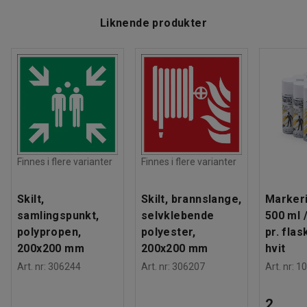
Liknende produkter
Finnes i flere varianter
Finnes i flere varianter
Skilt,
Skilt, brannslange,
Markeri
samlingspunkt,
selvklebende
500 ml 
polypropen,
polyester,
pr. flas
200x200 mm
200x200 mm
hvit
Art. nr
:
306244
Art. nr
:
306207
Art. nr
:
10
2