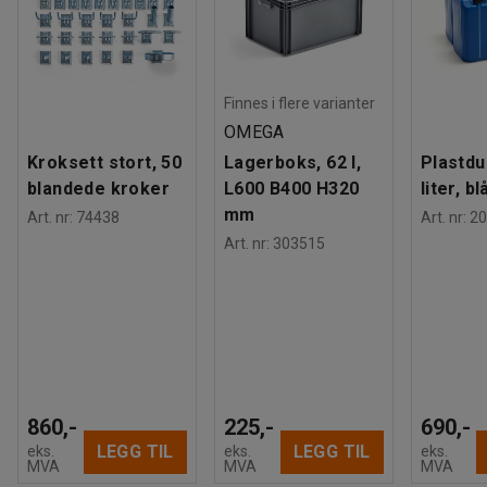
Finnes i flere varianter
OMEGA
Kroksett stort, 50
Lagerboks, 62 l,
Plastdu
blandede kroker
L600 B400 H320
liter, bl
mm
Art. nr
:
74438
Art. nr
:
20
Art. nr
:
303515
860,-
225,-
690,-
LEGG TIL
LEGG TIL
eks.
eks.
eks.
MVA
MVA
MVA