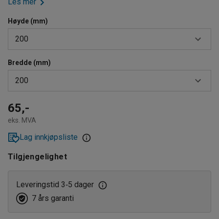
Les mer
Høyde (mm)
200
Bredde (mm)
100
200
200
100
65,-
eks. MVA
200
Lag innkjøpsliste
Tilgjengelighet
Leveringstid 3
5 dager
‑
7 års garanti