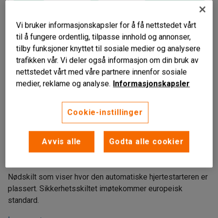
Vi bruker informasjonskapsler for å få nettstedet vårt
til å fungere ordentlig, tilpasse innhold og annonser,
tilby funksjoner knyttet til sosiale medier og analysere
trafikken vår. Vi deler også informasjon om din bruk av
nettstedet vårt med våre partnere innenfor sosiale
medier, reklame og analyse.
Informasjonskapsler
Cookie-instillinger
Liknende produkter
Fyller EN ISO 7010-krav
Avvis alle
Godta alle cookier
Viser hvor hjertestarteren er plassert
Øker sikkerheten
Nødskilt som viser hvor den automatiske hjertestarteren er
plassert. Sikkerhetsskiltet imøtekommer europeisk
standard.