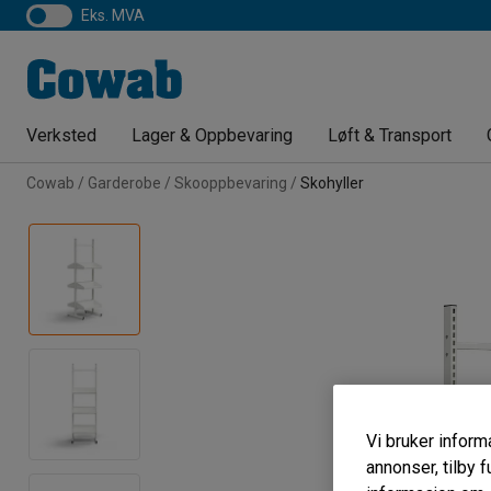
eks. MVA
Verksted
Lager & Oppbevaring
Løft & Transport
Cowab
Garderobe
Skooppbevaring
Skohyller
Vi bruker informa
annonser, tilby f