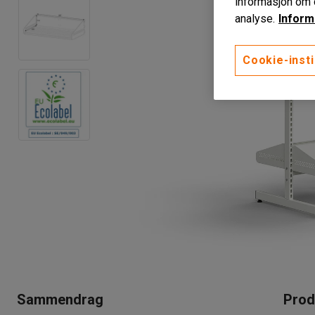
informasjon om d
analyse.
Inform
Cookie-insti
Sammendrag
Prod