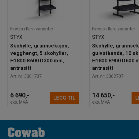
Finnes i flere varianter
Finnes i flere varianter
STYX
STYX
Skohylle, grunnseksjon,
Skohylle, grunnsek
vegghengt, 5 skohyller,
gulvstående, 10 sk
H1800 B600 D300 mm,
H1800 B900 D600 
antrasitt
antrasitt
Art. nr
:
3001707
Art. nr
:
3062707
6 690,-
14 650,-
LEGG TIL
L
eks. MVA
eks. MVA