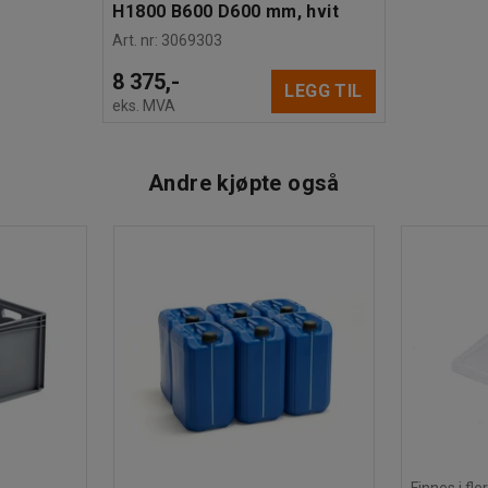
H1800 B600 D600 mm, hvit
Art. nr
:
3069303
8 375,-
LEGG TIL
eks. MVA
Andre kjøpte også
Finnes i fle