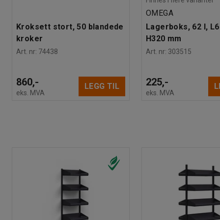
OMEGA
Kroksett stort, 50 blandede
Lagerboks, 62 l, L
kroker
H320 mm
Art. nr
:
74438
Art. nr
:
303515
860,-
225,-
LEGG TIL
L
eks. MVA
eks. MVA