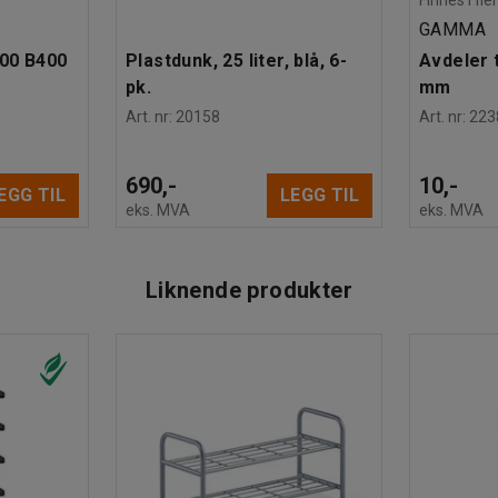
GAMMA
600 B400
Plastdunk, 25 liter, blå, 6-
Avdeler t
pk.
mm
Art. nr
:
20158
Art. nr
:
223
690,-
10,-
EGG TIL
LEGG TIL
eks. MVA
eks. MVA
Liknende produkter