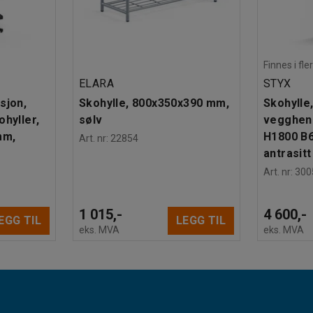
Finnes i fle
ELARA
STYX
sjon,
Skohylle, 800x350x390 mm,
Skohylle
ohyller,
sølv
veggheng
mm,
H1800 B
Art. nr
:
22854
antrasitt
Art. nr
:
300
1 015,-
4 600,-
EGG TIL
LEGG TIL
eks. MVA
eks. MVA