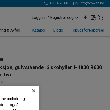
63 94 76 60
info@cowab.no
Logg inn / Registrer deg
ring & Avfall
Katalog
Blogg
Tilbudsforespørsel
le
sjon, gulvstående, 6 skohyller, H1800 B600
, hvit
7303
 skooppbevaring
 med skobrett
passe innhold og
es ut
i deler også