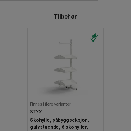
gnen senere.
 forhindrer at smuss, støv, grus og fuktighet fra
Tilbehør
an du utvide den låsbare skohyllen med
:2018
gvarubedömd ID: 163852
Finnes i flere varianter
STYX
Skohylle, påbyggseksjon,
gulvstående, 6 skohyller,