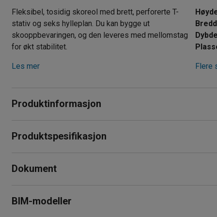
Fleksibel, tosidig skoreol med brett, perforerte T-
Høyd
stativ og seks hylleplan. Du kan bygge ut
Bred
skooppbevaringen, og den leveres med mellomstag
Dybd
for økt stabilitet.
Plass
Les mer
Flere 
Produktinformasjon
Ser du etter en praktisk, tosidig skoreol? Sett sammen en f
Produktspesifikasjon
tilpasset dine egne behov og ønsker! Dobbeltsidig skohylle 
garderober, innganger, skoler, svømmehaller og andre steder d
Høyde
:
1800
mm
støvler.
Dokument
Bredde
:
600
mm
Dybde
:
600
mm
Dette dobbeltsidige skoskapet med lås har en konstruksjon a
Plassering
:
Gulvmodell
Skriv ut produktblad
perforerte T-stativ, samt mellomstag for økt stabilitet. Du ka
BIM-modeller
Seksjon
:
Grunnseksjon
høyder og intervaller, takket være det perforerte stativet. I ti
Last ned vedlikeholdsråd
Farge
:
Hvit