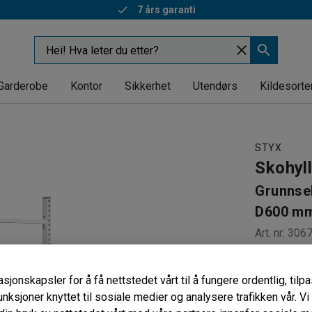
7 års garanti
Garderobe
Kontor
Sikkerhet
Utendørs
Kildesorte
STYX
Skohyl
Grunnsek
D600 mm
Art. nr
:
306
Fleksibel
Skohyller
sjonskapsler for å få nettstedet vårt til å fungere ordentlig, til
Kan bygg
unksjoner knyttet til sosiale medier og analysere trafikken vår. V