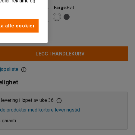
edier, reklame og
)
Farge
:
Hvit
a alle cookier
LEGG I HANDLEKURV
jøpsliste
elighet
levering i løpet av uke 36
de produkter med kortere leveringstid
s garanti