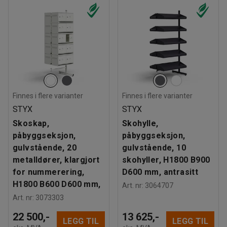
Finnes i flere varianter
Finnes i flere varianter
STYX
STYX
Skoskap,
Skohylle,
påbyggseksjon,
påbyggseksjon,
gulvstående, 20
gulvstående, 10
metalldører, klargjort
skohyller, H1800 B900
for nummerering,
D600 mm, antrasitt
H1800 B600 D600 mm,
Art. nr
:
3064707
Art. nr
:
3073303
22 500,-
13 625,-
LEGG TIL
LEGG TIL