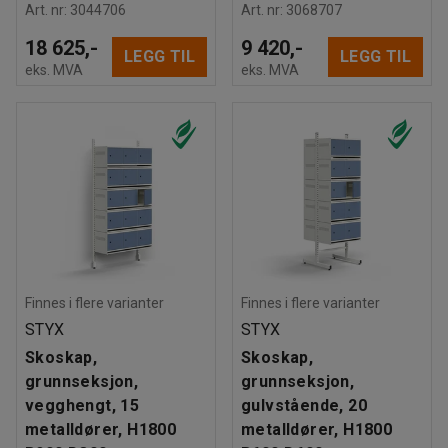
Art. nr
:
3044706
Art. nr
:
3068707
18 625,-
9 420,-
LEGG TIL
LEGG TIL
eks. MVA
eks. MVA
Finnes i flere varianter
Finnes i flere varianter
STYX
STYX
Skoskap,
Skoskap,
grunnseksjon,
grunnseksjon,
vegghengt, 15
gulvstående, 20
metalldører, H1800
metalldører, H1800