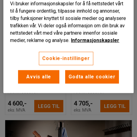
Vi bruker informasjonskapsler for å få nettstedet vårt
til å fungere ordentlig, tilpasse innhold og annonser,
tilby funksjoner knyttet til sosiale medier og analysere
trafikken vår. Vi deler også informasjon om din bruk av
nettstedet vårt med våre partnere innenfor sosiale
Finnes i flere varianter
Finnes i flere varianter
medier, reklame og analyse.
Informasjonskapsler
STYX
STYX
Skohylle,
Skohylle,
Cookie-instillinger
grunnseksjon,
påbyggseksjon,
vegghengt, 3
vegghengt, 3
skohyller, H1800 B600
skohyller, H1800 B900
Avvis alle
Godta alle cookier
D300 mm, antrasitt
D300 mm, antrasitt
Art. nr
:
3005707
Art. nr
:
3006707
4 600,-
4 705,-
LEGG TIL
LEGG TIL
eks. MVA
eks. MVA