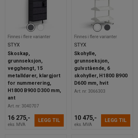
Finnes i flere varianter
Finnes i flere varianter
STYX
STYX
Skoskap,
Skohylle,
grunnseksjon,
grunnseksjon,
vegghengt, 15
gulvstående, 6
metalldører, klargjort
skohyller, H1800 B900
for nummerering,
D600 mm, hvit
H1800 B900 D300 mm,
Art. nr
:
3066303
ant
Art. nr
:
3040707
16 275,-
10 475,-
LEGG TIL
LEGG TIL
eks. MVA
eks. MVA