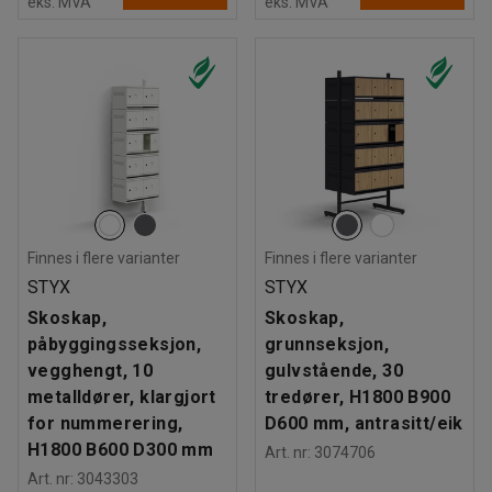
eks. MVA
eks. MVA
Finnes i flere varianter
Finnes i flere varianter
STYX
STYX
Skoskap,
Skoskap,
påbyggingsseksjon,
grunnseksjon,
vegghengt, 10
gulvstående, 30
metalldører, klargjort
tredører, H1800 B900
for nummerering,
D600 mm, antrasitt/eik
H1800 B600 D300 mm
Art. nr
:
3074706
Art. nr
:
3043303