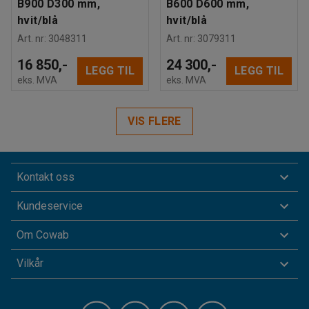
B900 D300 mm,
B600 D600 mm,
hvit/blå
hvit/blå
Art. nr
:
3048311
Art. nr
:
3079311
16 850,-
24 300,-
LEGG TIL
LEGG TIL
eks. MVA
eks. MVA
VIS FLERE
Kontakt oss
Kundeservice
Om Cowab
Vilkår