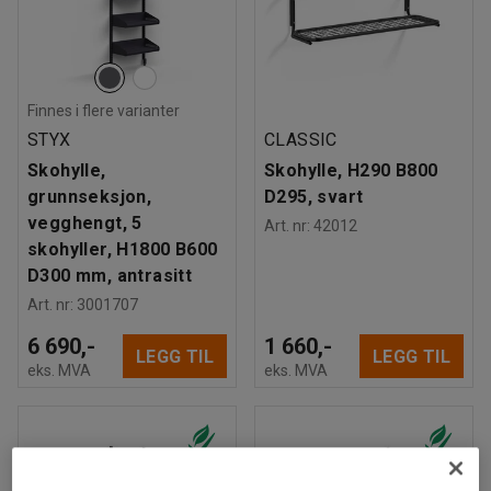
Finnes i flere varianter
STYX
CLASSIC
Skohylle,
Skohylle, H290 B800
grunnseksjon,
D295, svart
vegghengt, 5
Art. nr
:
42012
skohyller, H1800 B600
D300 mm, antrasitt
Art. nr
:
3001707
6 690,-
1 660,-
LEGG TIL
LEGG TIL
eks. MVA
eks. MVA