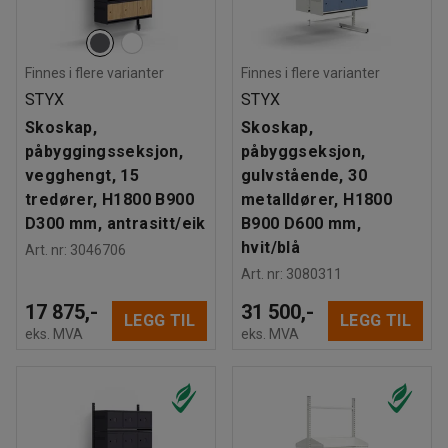
Finnes i flere varianter
Finnes i flere varianter
STYX
STYX
Skoskap,
Skoskap,
påbyggingsseksjon,
påbyggseksjon,
vegghengt, 15
gulvstående, 30
tredører, H1800 B900
metalldører, H1800
D300 mm, antrasitt/eik
B900 D600 mm,
hvit/blå
Art. nr
:
3046706
Art. nr
:
3080311
17 875,-
31 500,-
LEGG TIL
LEGG TIL
eks. MVA
eks. MVA