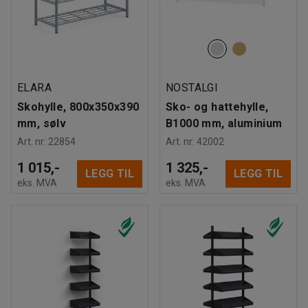
ELARA
NOSTALGI
Skohylle, 800x350x390
Sko- og hattehylle,
mm, sølv
B1000 mm, aluminium
Art. nr
:
22854
Art. nr
:
42002
1 015,-
1 325,-
LEGG TIL
LEGG TIL
eks. MVA
eks. MVA