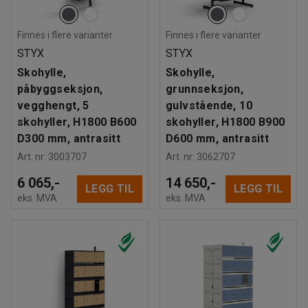
Finnes i flere varianter
Finnes i flere varianter
STYX
STYX
Skohylle,
Skohylle,
påbyggseksjon,
grunnseksjon,
vegghengt, 5
gulvstående, 10
skohyller, H1800 B600
skohyller, H1800 B900
D300 mm, antrasitt
D600 mm, antrasitt
Art. nr
:
3003707
Art. nr
:
3062707
6 065,-
14 650,-
LEGG TIL
LEGG TIL
eks. MVA
eks. MVA