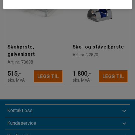
Skobørste,
Sko- og støvelbørste
galvanisert
Art. nr
:
22870
Art. nr
:
73698
515,-
1 800,-
LEGG TIL
LEGG TIL
eks. MVA
eks. MVA
Kontakt oss
Kundeservice