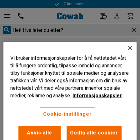
7 års garanti
Skooppbevaring
Skobørster
Skobørster
Vi bruker informasjonskapsler for å få nettstedet vårt
til å fungere ordentlig, tilpasse innhold og annonser,
tilby funksjoner knyttet til sosiale medier og analysere
trafikken vår. Vi deler også informasjon om din bruk av
Filtrer
Sorter
nettstedet vårt med våre partnere innenfor sosiale
medier, reklame og analyse.
Informasjonskapsler
2 produkter
Cookie-instillinger
Avvis alle
Godta alle cookier