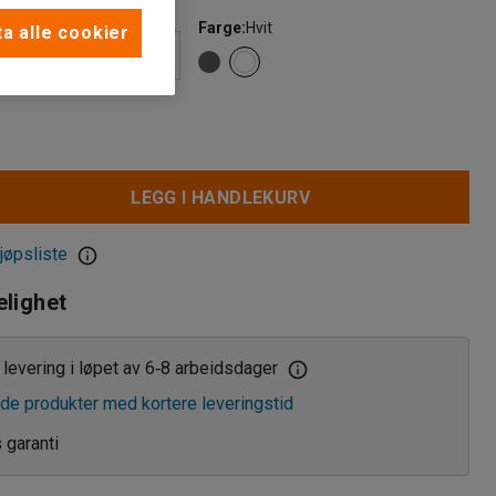
)
Farge
:
Hvit
a alle cookier
LEGG I HANDLEKURV
jøpsliste
elighet
levering i løpet av 6
8 arbeidsdager
‑
de produkter med kortere leveringstid
s garanti