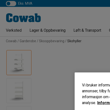
eks. MVA
Verksted
Lager & Oppbevaring
Løft & Transport
Cowab
Garderobe
Skooppbevaring
Skohyller
Vi bruker informa
annonser, tilby f
informasjon om d
analyse.
Inform