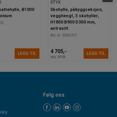
I
STYX
hattehylle, B1000
Skohylle, påbyggseksjon,
minium
vegghengt, 3 skohyller,
H1800 B900 D300 mm,
02
antrasitt
Art. nr
:
3006707
4 705,-
LEGG TIL
LEGG TIL
eks. MVA
Følg oss
licy