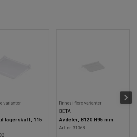
re varianter
Finnes i flere varianter
BETA
il lagerskuff, 115
Avdeler, B120 H95 mm
Art. nr
:
31068
82