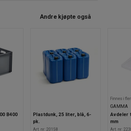
tervaller, takket være det perforerte stativet. I
Andre kjøpte også
som du ønsker å endre på oppbevaringsløsningen
ringen og forhindrer at smuss, støv, grus og
:2018
gvarubedömd ID: 163852
Finnes i fle
GAMMA
600 B400
Plastdunk, 25 liter, blå, 6-
Avdeler t
pk.
mm
Art. nr
:
20158
Art. nr
:
223