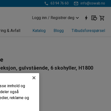
63 94 76 60
info@cowab.no
Logg inn / Registrer deg
ring & Avfall
Katalog
Blogg
Tilbudsforespørsel
le
ksjon, gulvstående, 6 skohyller, H1800
00 mm, hvit
8303
passe innhold og
i deler også
ltsidig skohylle
edier, reklame og
 skooppbevaring
 med skobrett