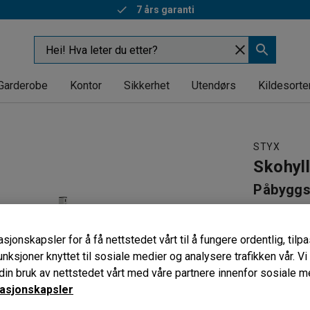
Rask levering
Garderobe
Kontor
Sikkerhet
Utendørs
Kildesorte
STYX
Skohyl
Påbyggse
B900 D6
Art. nr
:
306
sjonskapsler for å få nettstedet vårt til å fungere ordentlig, til
unksjoner knyttet til sosiale medier og analysere trafikken vår. V
Til dobbe
in bruk av nettstedet vårt med våre partnere innenfor sosiale m
Fleksibel
asjonskapsler
Skohyller