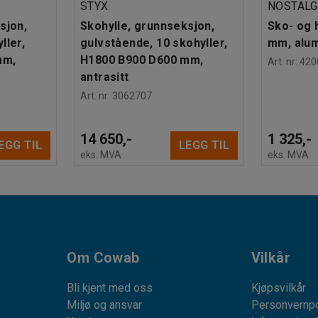
STYX
NOSTALG
sjon,
Skohylle, grunnseksjon,
Sko- og 
ller,
gulvstående, 10 skohyller,
mm, alu
mm,
H1800 B900 D600 mm,
Art. nr
:
420
antrasitt
Art. nr
:
3062707
14 650,-
1 325,-
EGG TIL
LEGG TIL
eks. MVA
eks. MVA
Om Cowab
Vilkår
Bli kjent med oss
Kjøpsvilkår
Miljø og ansvar
Personvernpo