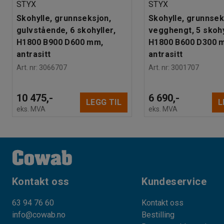
STYX
STYX
Skohylle, grunnseksjon,
Skohylle, grunnsek
gulvstående, 6 skohyller,
vegghengt, 5 skohy
H1800 B900 D600 mm,
H1800 B600 D300 
antrasitt
antrasitt
Art. nr
:
3066707
Art. nr
:
3001707
10 475,-
6 690,-
LEGG TIL
L
eks. MVA
eks. MVA
Kontakt oss
Kundeservice
63 94 76 60
Kontakt oss
info@cowab.no
Bestilling