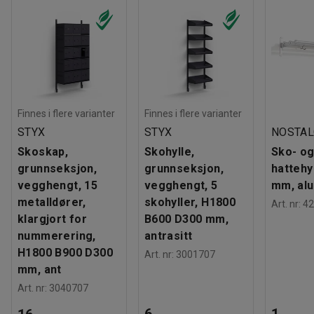
Finnes i flere varianter
Finnes i flere varianter
STYX
STYX
NOSTAL
Skoskap,
Skohylle,
Sko- o
grunnseksjon,
grunnseksjon,
hattehy
vegghengt, 15
vegghengt, 5
mm, al
metalldører,
skohyller, H1800
Art. nr
:
42
klargjort for
B600 D300 mm,
nummerering,
antrasitt
H1800 B900 D300
Art. nr
:
3001707
mm, ant
Art. nr
:
3040707
6
1