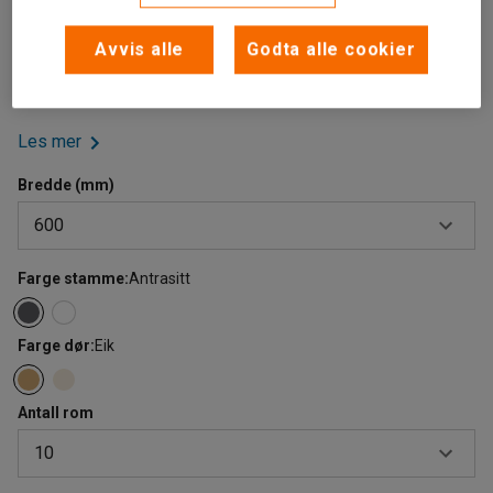
Stilrent skoskap til vegg med låsbare dører for sikker
skooppbevaring. Dette er et vegghengt skoskap med lås
Avvis alle
Godta alle cookier
som kan bygges på med flere seksjoner for fleksibel
oppbevaring av sko.
Les mer
Bredde (mm)
600
Farge stamme
:
Antrasitt
600
900
Farge dør
:
Eik
Antall rom
10