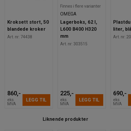
Finnes i flere varianter
OMEGA
Kroksett stort, 50
Lagerboks, 62 l,
Plastdu
blandede kroker
L600 B400 H320
liter, bl
mm
Art. nr
:
74438
Art. nr
:
20
Art. nr
:
303515
860,-
225,-
690,-
LEGG TIL
LEGG TIL
eks.
eks.
eks.
MVA
MVA
MVA
Liknende produkter