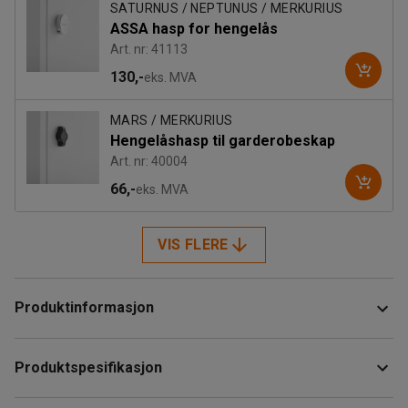
SATURNUS / NEPTUNUS / MERKURIUS
ASSA hasp for hengelås
Art. nr: 41113
130,-
eks. MVA
MARS / MERKURIUS
Hengelåshasp til garderobeskap
Art. nr: 40004
66,-
eks. MVA
VIS FLERE
Produktinformasjon
Ser du etter et praktisk, vegghengt skoskap med lås? Sett
Produktspesifikasjon
sammen en fleksibel løsning for skooppbevaring som er
tilpasset dine egne behov og ønsker! Dette låsbare
Høyde
:
1800
mm