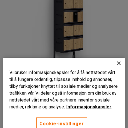
Vi bruker informasjonskapsler for å få nettstedet vårt
til å fungere ordentlig, tilpasse innhold og annonser,
tilby funksjoner knyttet til sosiale medier og analysere
trafikken vår. Vi deler også informasjon om din bruk av
nettstedet vårt med våre partnere innenfor sosiale
medier, reklame og analyse.
Informasjonskapsler
Plassbesparende skooppbevaring
Låsbare dører i laminat
Kan bygges ut
Cookie-instillinger