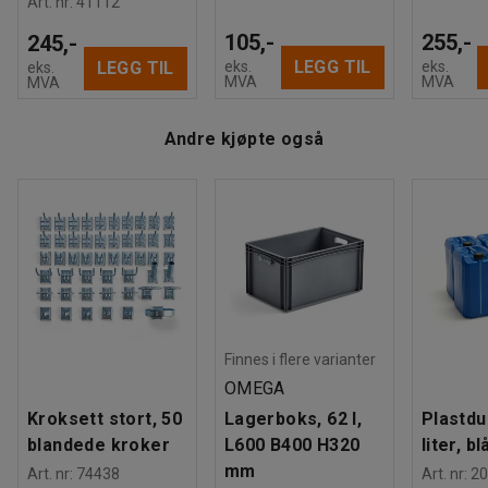
inn i dem.
Art. nr
:
41112
105,-
255,-
245,-
Husk å supplere med mellomstag for å øke stabiliteten,
LEGG TIL
eks.
eks.
LEGG TIL
eks.
dersom du henger seksjonen opp på en bæreskinne. Bruk
MVA
MVA
MVA
også fotstøtter for å fordele vekten av skostativet fra
veggen til gulvet.
Andre kjøpte også
Finnes i flere varianter
OMEGA
Kroksett stort, 50
Lagerboks, 62 l,
Plastdu
blandede kroker
L600 B400 H320
liter, bl
mm
Art. nr
:
74438
Art. nr
:
20