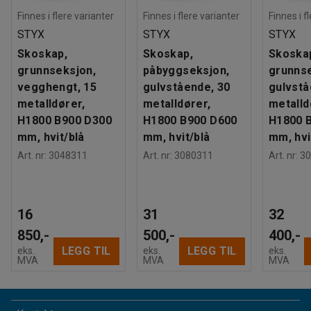
Finnes i flere varianter
Finnes i flere varianter
Finnes i f
STYX
STYX
STYX
Skoskap,
Skoskap,
Skoska
grunnseksjon,
påbyggseksjon,
grunnse
vegghengt, 15
gulvstående, 30
gulvstå
metalldører,
metalldører,
metalld
H1800 B900 D300
H1800 B900 D600
H1800 
mm, hvit/blå
mm, hvit/blå
mm, hvi
Art. nr
:
3048311
Art. nr
:
3080311
Art. nr
:
30
16
31
32
850,-
500,-
400,-
LEGG TIL
LEGG TIL
eks.
eks.
eks.
MVA
MVA
MVA