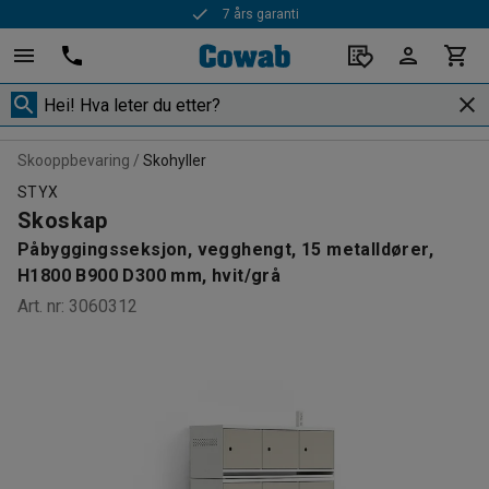
7 års garanti
Rask levering
Skooppbevaring
Skohyller
STYX
Skoskap
Påbyggingsseksjon, vegghengt, 15 metalldører,
H1800 B900 D300 mm, hvit/grå
Art. nr
:
3060312