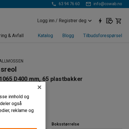
63 94 76 60
info@cowab.no
Logg inn / Registrer deg
ring & Avfall
Katalog
Blogg
Tilbudsforespørsel
TALLMOSSEN
sreol
1065 D400 mm, 65 plastbakker
81
passe innhold og
t lagring
i deler også
hyller
edier, reklame og
gerbokser
Boksstørrelse