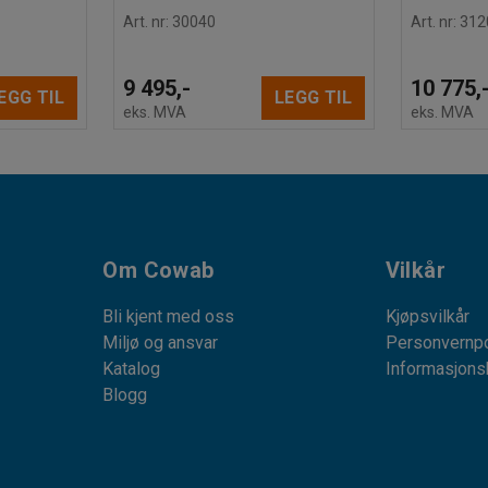
Art. nr
:
30040
Art. nr
:
312
9 495,-
10 775,
EGG TIL
LEGG TIL
eks. MVA
eks. MVA
Om Cowab
Vilkår
Bli kjent med oss
Kjøpsvilkår
Miljø og ansvar
Personvernpo
Katalog
Informasjons
Blogg