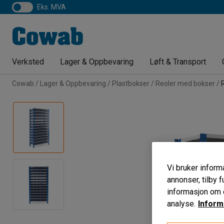
eks. MVA
Verksted
Lager & Oppbevaring
Løft & Transport
Cowab
Lager & Oppbevaring
Plastbokser
Reoler med bokser
Vi bruker informa
annonser, tilby f
informasjon om d
analyse.
Inform