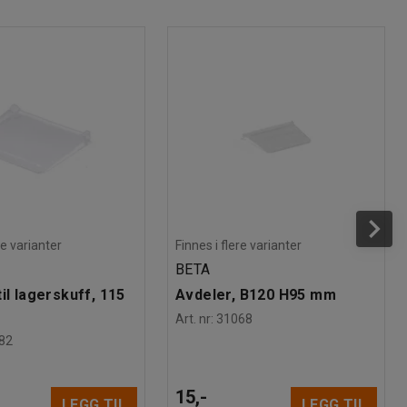
re varianter
Finnes i flere varianter
BETA
il lagerskuff, 115
Avdeler, B120 H95 mm
Art. nr
:
31068
82
15,-
LEGG TIL
LEGG TIL