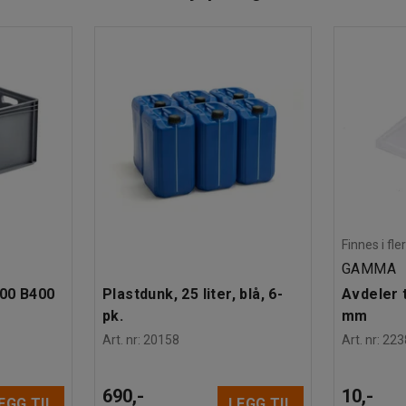
. De har solide håndtak og holder for etiketter.
n når du trekker dem ut.
oppbevaringsplass. De selges separat og
Finnes i fle
GAMMA
600 B400
Plastdunk, 25 liter, blå, 6-
Avdeler t
pk.
mm
Art. nr
:
20158
Art. nr
:
223
690,-
10,-
EGG TIL
LEGG TIL