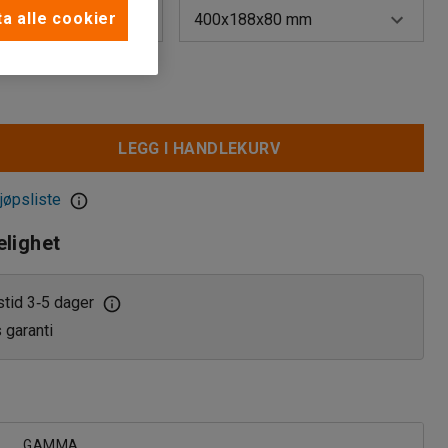
a alle cookier
400x188x80 mm
300x188x80 mm
400x188x80 mm
LEGG I HANDLEKURV
500x188x80 mm
jøpsliste
elighet
stid 3
5 dager
‑
s garanti
GAMMA