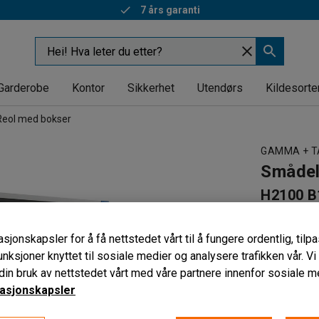
7 års garanti
Garderobe
Kontor
Sikkerhet
Utendørs
Kildesorte
Reol med bokser
GAMMA + 
Smådel
H2100 B
Art. nr
:
313
sjonskapsler for å få nettstedet vårt til å fungere ordentlig, til
Organiser
unksjoner knyttet til sosiale medier og analysere trafikken vår. V
Flyttbare 
in bruk av nettstedet vårt med våre partnere innenfor sosiale m
65 stk la
asjonskapsler
Dybde (mm)