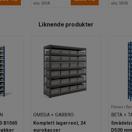
eks. MVA
eks. MVA
Liknende produkter
Finnes i fle
EN
OMEGA + GABBRO
BETA + 
0 B1065
Komplett lagerreol, 24
Smådelsr
bakker
eurokasser
D500 mm,