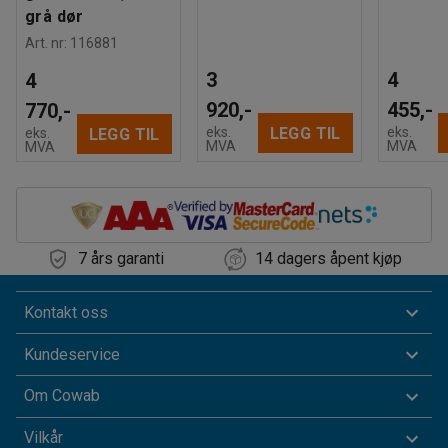
grå dør
Art. nr
:
116881
3
4
4
920,-
455,-
770,-
LEGG TIL
eks.
eks.
LEGG TIL
eks.
MVA
MVA
MVA
7 års garanti
14 dagers åpent kjøp
Kontakt oss
Kundeservice
Om Cowab
Vilkår