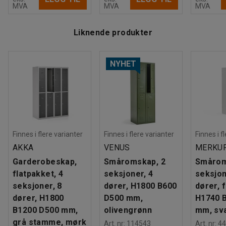
MVA
MVA
MVA
Vekt
:
91
kg
Montering
:
Leveres umontert
Liknende produkter
Tester
:
EN 16121:2023
Kvalitets- og miljømerking
:
Byggvarubedömd ID: 148671 / 148156
NYHET
Media
Finnes i flere varianter
Finnes i flere varianter
Finnes i f
Vis produkt i 3D
AKKA
VENUS
MERKUR
Garderobeskap,
Småromskap, 2
Smårom
flatpakket, 4
seksjoner, 4
seksjon
seksjoner, 8
dører, H1800 B600
dører, f
dører, H1800
D500 mm,
H1740 
B1200 D500 mm,
olivengrønn
mm, sv
grå stamme, mørk
Art. nr
:
114543
Art. nr
:
44