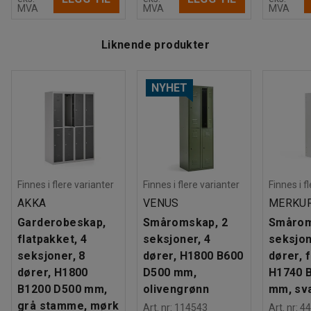
MVA
MVA
MVA
Vekt
:
91
kg
Montering
:
Leveres umontert
Liknende produkter
Tester
:
EN 16121:2023
Kvalitets- og miljømerking
:
Byggvarubedömd ID: 148671 / 148156
NYHET
Media
Finnes i flere varianter
Finnes i flere varianter
Finnes i f
Vis produkt i 3D
AKKA
VENUS
MERKUR
Garderobeskap,
Småromskap, 2
Smårom
flatpakket, 4
seksjoner, 4
seksjon
seksjoner, 8
dører, H1800 B600
dører, f
dører, H1800
D500 mm,
H1740 
B1200 D500 mm,
olivengrønn
mm, sv
grå stamme, mørk
Art. nr
:
114543
Art. nr
:
44