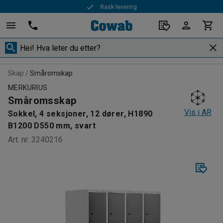
Rask levering
Skap
Småromskap
MERKURIUS
Småromsskap
Vis i AR
Sokkel, 4 seksjoner, 12 dører, H1890
B1200 D550 mm, svart
Art. nr
:
3240216