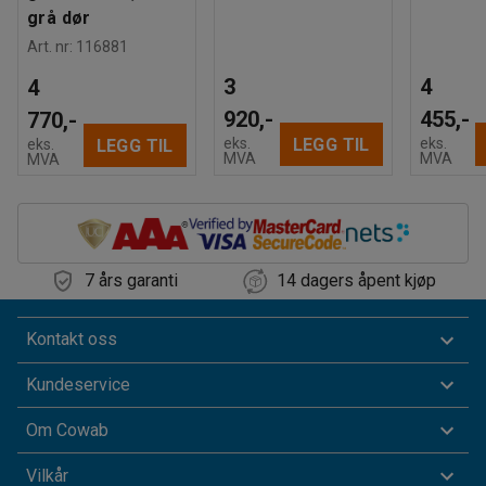
grå dør
Art. nr
:
116881
3
4
4
920,-
455,-
770,-
LEGG TIL
eks.
eks.
LEGG TIL
eks.
MVA
MVA
MVA
7 års garanti
14 dagers åpent kjøp
Kontakt oss
Kundeservice
Om Cowab
Vilkår