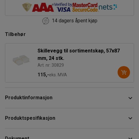
14 dagers åpent kjøp
Tilbehør
Skillevegg til sortimentskap, 57x87
mm, 24 stk.
Art. nr: 30829
115,-
eks. MVA
Produktinformasjon
Effektiviser arbeidsflaten og frigjør plass ved hjelp av dette
Produktspesifikasjon
smådelsskapet. Skapet har 18 skuffer som du kan bruke til
å organisere og sortere smådeler som spiker, muttere,
Høyde
:
420
mm
skruer og lignende.
Dokument