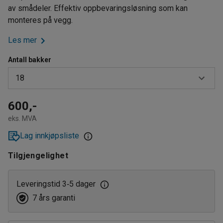
av smådeler. Effektiv oppbevaringsløsning som kan
monteres på vegg.
Les mer
Antall bakker
18
18
600,-
eks. MVA
36
Lag innkjøpsliste
45
Tilgjengelighet
Leveringstid 3
5 dager
‑
7 års garanti