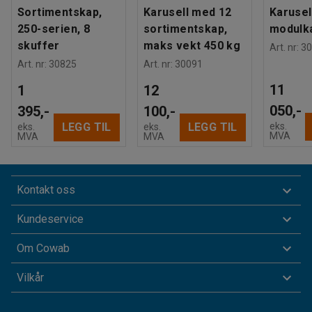
Sortimentskap,
Karusell med 12
Karusel
250-serien, 8
sortimentskap,
modulk
skuffer
maks vekt 450 kg
Art. nr
:
30
Art. nr
:
30825
Art. nr
:
30091
11
1
12
050,-
395,-
100,-
eks.
LEGG TIL
LEGG TIL
eks.
eks.
MVA
MVA
MVA
Kontakt oss
Kundeservice
Om Cowab
Vilkår