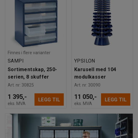
Finnes i flere varianter
SAMPI
YPSILON
Sortimentskap, 250-
Karusell med 104
serien, 8 skuffer
modulkasser
Art. nr
:
30825
Art. nr
:
30090
1 395,-
11 050,-
LEGG TIL
LEGG TIL
eks. MVA
eks. MVA