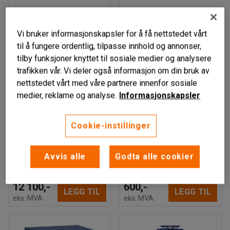
Vi bruker informasjonskapsler for å få nettstedet vårt
til å fungere ordentlig, tilpasse innhold og annonser,
tilby funksjoner knyttet til sosiale medier og analysere
trafikken vår. Vi deler også informasjon om din bruk av
nettstedet vårt med våre partnere innenfor sosiale
medier, reklame og analyse.
Informasjonskapsler
Finnes i flere varianter
YPSILON
SAMPI
Cookie-instillinger
Karusell med 12
Sortimentskap, 18
sortimentskap, maks
skuffer
vekt 450 kg
Art. nr
:
30817
Avvis alle
Godta alle cookier
Art. nr
:
30091
12 100,-
600,-
LEGG TIL
LEGG TIL
eks. MVA
eks. MVA