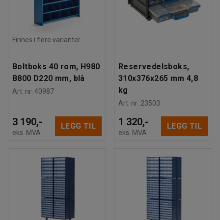
Finnes i flere varianter
Boltboks 40 rom, H980
Reservedelsboks,
B800 D220 mm, blå
310x376x265 mm 4,8
kg
Art. nr
:
40987
Art. nr
:
23503
3 190,-
1 320,-
LEGG TIL
LEGG TIL
eks. MVA
eks. MVA