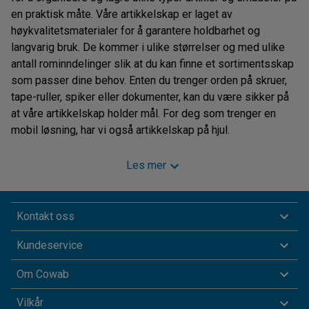
en praktisk måte. Våre artikkelskap er laget av
høykvalitetsmaterialer for å garantere holdbarhet og
langvarig bruk. De kommer i ulike størrelser og med ulike
antall rominndelinger slik at du kan finne et sortimentsskap
som passer dine behov. Enten du trenger orden på skruer,
tape-ruller, spiker eller dokumenter, kan du være sikker på
at våre artikkelskap holder mål. For deg som trenger en
mobil løsning, har vi også artikkelskap på hjul.
I verksteder og lignende er boltebokser praktiske
Les mer
alternativer for oppbevaring av smådeler. Våre boltebokser
er slagfaste, og du kan selv velge om de skal monteres på
veggen eller settes på gulvet. Hvis du trenger å
Kontakt oss
transportere smådelene til andre steder på jobben, kan en
Kundeservice
reservedelsboks være å foretrekke. Reservedelsboksene
har håndtak og låser som holder alt på plass under
Om Cowab
transport.
Vilkår