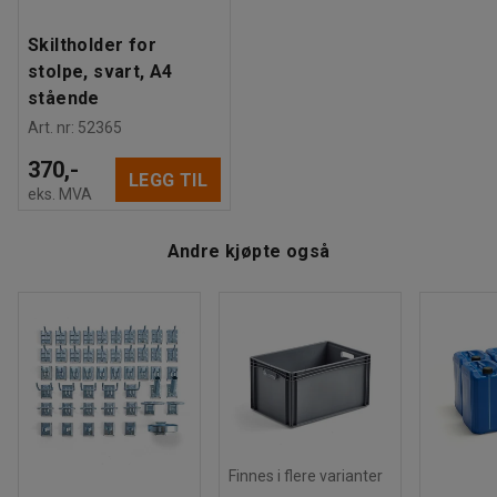
har også et veggmontert feste.
Skiltholder for
stolpe, svart, A4
stående
Art. nr
:
52365
370,-
LEGG TIL
eks. MVA
Andre kjøpte også
Finnes i flere varianter