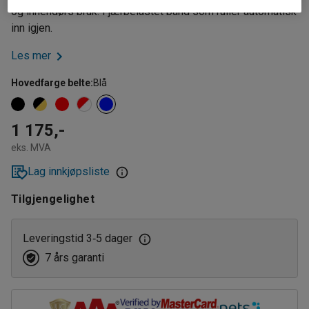
og innendørs bruk. Fjærbelastet bånd som ruller automatisk
inn igjen.
Les mer
Hovedfarge belte
:
Blå
1 175,-
eks. MVA
Lag innkjøpsliste
Tilgjengelighet
Leveringstid 3
5 dager
‑
7 års garanti