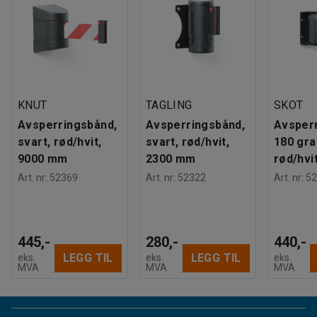
KNUT
TAGLING
SKOT
Avsperringsbånd,
Avsperringsbånd,
Avsper
svart, rød/hvit,
svart, rød/hvit,
180 gra
9000 mm
2300 mm
rød/hvi
Art. nr
:
52369
Art. nr
:
52322
Art. nr
:
52
445,-
280,-
440,-
LEGG TIL
LEGG TIL
eks.
eks.
eks.
MVA
MVA
MVA