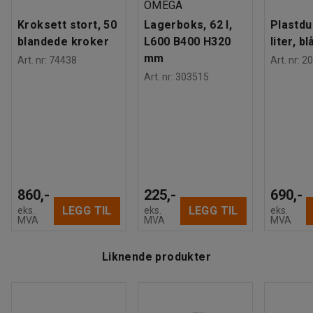
OMEGA
Kroksett stort, 50
Lagerboks, 62 l,
Plastdu
blandede kroker
L600 B400 H320
liter, bl
mm
Art. nr
:
74438
Art. nr
:
20
Art. nr
:
303515
860,-
225,-
690,-
LEGG TIL
LEGG TIL
eks.
eks.
eks.
MVA
MVA
MVA
Liknende produkter