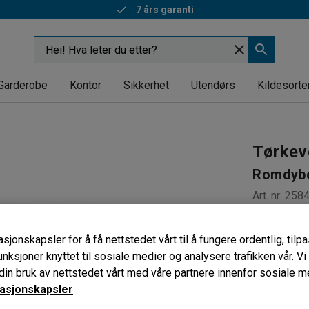
7 års garanti
Garderobe
Kontor
Sikkerhet
Utendørs
Kildesorte
Tørkev
Romdybd
Art. nr
:
258
7 kombin
sjonskapsler for å få nettstedet vårt til å fungere ordentlig, til
Fleksibel
unksjoner knyttet til sosiale medier og analysere trafikken vår. V
Med lettru
in bruk av nettstedet vårt med våre partnere innenfor sosiale m
Dybde (mm)
asjonskapsler
600