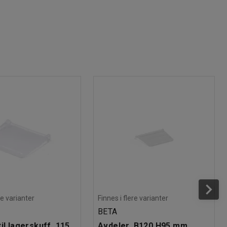
re varianter
Finnes i flere varianter
BETA
il lagerskuff, 115
Avdeler, B120 H95 mm