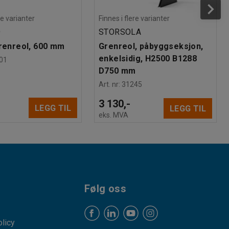
re varianter
Finnes i flere varianter
O
STORSOLA
grenreol, 600 mm
Grenreol, påbyggseksjon,
enkelsidig, H2500 B1288
01
D750 mm
Art. nr
:
31245
3 130,-
LEGG TIL
LEGG TIL
eks. MVA
Følg oss
licy