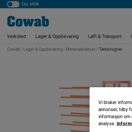
eks. MVA
Verksted
Lager & Oppbevaring
Løft & Transport
Cowab
Lager & Oppbevaring
Materialstativer
Tørkevogner
Vi bruker informa
annonser, tilby f
informasjon om d
analyse.
Inform