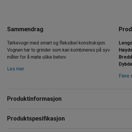
Sammendrag
Prod
Tørkevogn med smart og fleksibel konstruksjon.
Leng
Vognen har to grinder som kan kombineres på syv
Høyd
måter for å møte ulike behov.
Bred
Dybd
Les mer
Flere 
Produktinformasjon
Praktisk hjelpemiddel for arbeidsplasser der man håndterer s
Produktspesifikasjon
tørkevogn samler du alle skivene på samme plass for effekt
Lengde
:
1000
mm