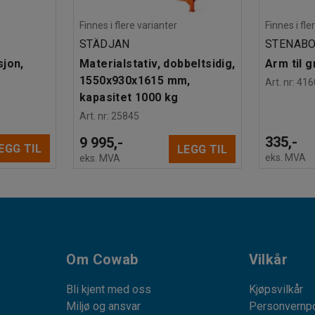
Finnes i flere varianter
Finnes i fle
STÄDJAN
STENAB
sjon,
Materialstativ, dobbeltsidig,
Arm til 
g
1550x930x1615 mm,
Art. nr
:
416
kapasitet 1000 kg
Art. nr
:
25845
335,-
9 995,-
EGG TIL
LEGG TIL
eks. MVA
eks. MVA
Om Cowab
Vilkår
Bli kjent med oss
Kjøpsvilkår
Miljø og ansvar
Personvernpo