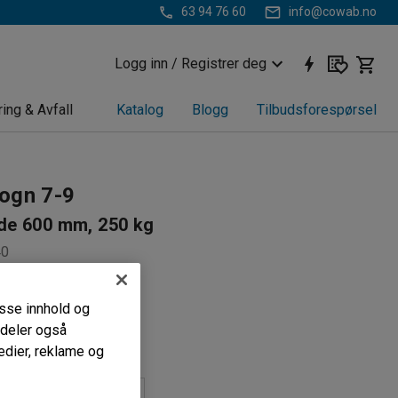
63 94 76 60
info@cowab.no
Logg inn / Registrer deg
ring & Avfall
Katalog
Blogg
Tilbudsforespørsel
ogn 7-9
e 600 mm, 250 kg
40
asjonsmuligheter
passe innhold og
i deler også
llende hjul
edier, reklame og