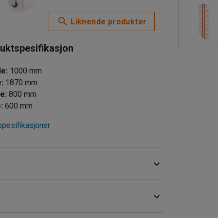
Liknende produkter
uktspesifikasjon
de
:
1000
mm
e
:
1870
mm
de
:
800
mm
e
:
600
mm
spesifikasjoner
kiver av gips, glass, spon eller metall. Med en
iv og plassbesparende lagring.