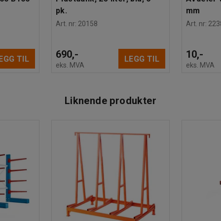
pk.
mm
Art. nr
:
20158
Art. nr
:
223
690,-
10,-
EGG TIL
LEGG TIL
eks. MVA
eks. MVA
Liknende produkter