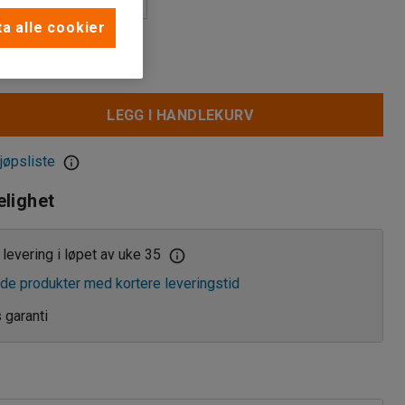
a alle cookier
-
LEGG I HANDLEKURV
jøpsliste
elighet
levering i løpet av uke 35
de produkter med kortere leveringstid
s garanti