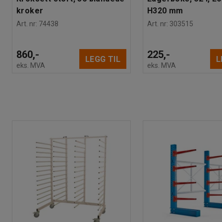
kroker
H320 mm
Art. nr
:
74438
Art. nr
:
303515
860,-
225,-
LEGG TIL
L
eks. MVA
eks. MVA