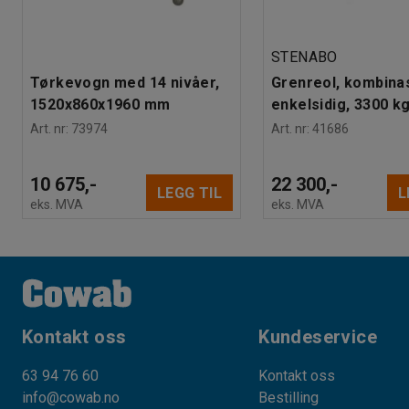
STENABO
Tørkevogn med 14 nivåer,
Grenreol, kombina
1520x860x1960 mm
enkelsidig, 3300 k
Art. nr
:
73974
Art. nr
:
41686
10 675,-
22 300,-
LEGG TIL
L
eks. MVA
eks. MVA
Kontakt oss
Kundeservice
63 94 76 60
Kontakt oss
info@cowab.no
Bestilling