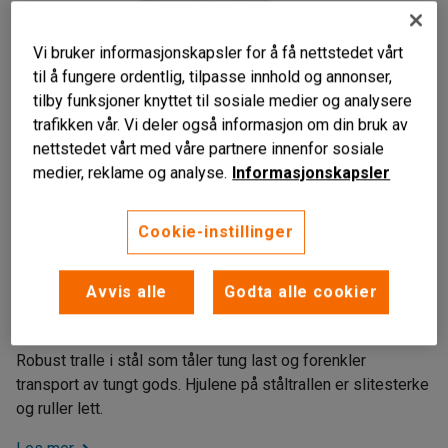
Vi bruker informasjonskapsler for å få nettstedet vårt
til å fungere ordentlig, tilpasse innhold og annonser,
tilby funksjoner knyttet til sosiale medier og analysere
trafikken vår. Vi deler også informasjon om din bruk av
nettstedet vårt med våre partnere innenfor sosiale
medier, reklame og analyse.
Informasjonskapsler
Cookie-instillinger
Liknende produkter
Robust stålkonstruksjon
Avvis alle
Godta alle cookier
For tungt gods
Fire slitesterke svinghjul
Robust tralle i stål som tåler tung last og forenkler
transport av tungt gods. Hjulene på ståltrallen er slitesterke
og ruller lett.