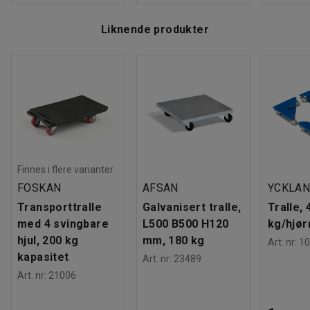
Liknende produkter
Finnes i flere varianter
FOSKAN
AFSAN
YCKLA
Transporttralle
Galvanisert tralle,
Tralle, 
med 4 svingbare
L500 B500 H120
kg/hjør
hjul, 200 kg
mm, 180 kg
Art. nr
:
10
kapasitet
Art. nr
:
23489
Art. nr
:
21006