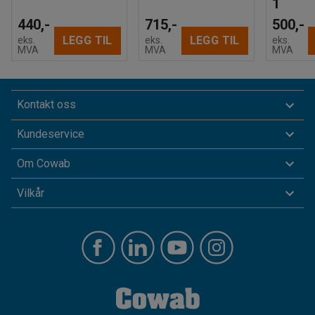
1
440,-
715,-
500,-
LEGG TIL
LEGG TIL
eks.
eks.
eks.
MVA
MVA
MVA
Kontakt oss
Kundeservice
Om Cowab
Vilkår