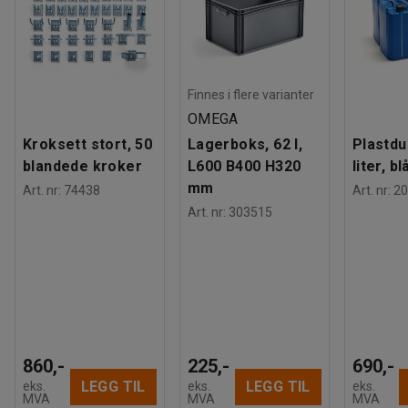
Vekt
:
4,01
kg
den ene kortsiden.
Finnes i flere varianter
OMEGA
Kroksett stort, 50
Lagerboks, 62 l,
Plastdu
blandede kroker
L600 B400 H320
liter, bl
mm
Art. nr
:
74438
Art. nr
:
20
Art. nr
:
303515
860,-
225,-
690,-
LEGG TIL
LEGG TIL
eks.
eks.
eks.
MVA
MVA
MVA