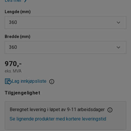
Les mer
Lengde (mm)
360
Bredde (mm)
360
360
760
800
360
970,-
eks. MVA
500
Lag innkjøpsliste
Tilgjengelighet
Beregnet levering i løpet av 9
11 arbeidsdager
‑
Se lignende produkter med kortere leveringstid