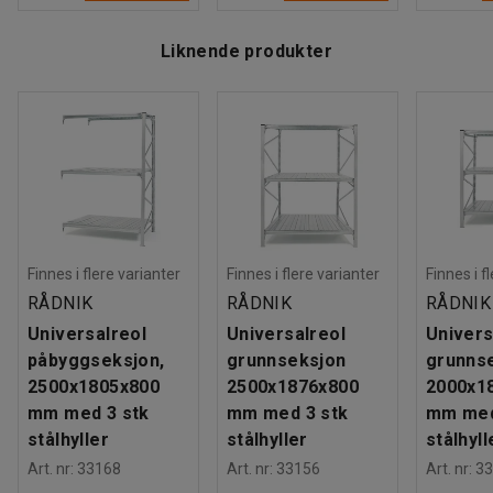
Liknende produkter
Finnes i flere varianter
Finnes i flere varianter
Finnes i f
RÅDNIK
RÅDNIK
RÅDNIK
Universalreol
Universalreol
Univers
påbyggseksjon,
grunnseksjon
grunnse
2500x1805x800
2500x1876x800
2000x1
mm med 3 stk
mm med 3 stk
mm med
stålhyller
stålhyller
stålhyll
Art. nr
:
33168
Art. nr
:
33156
Art. nr
:
33