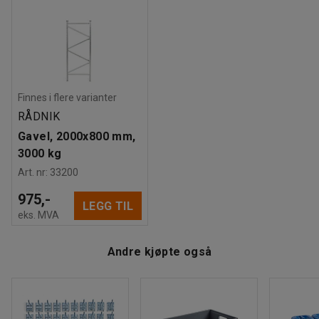
Materiale hylle
:
Stål
Antall hyller
:
3
Maksbelastning hylle
:
500
kg
Vekt
:
95,02
kg
Finnes i flere varianter
RÅDNIK
Gavel, 2000x800 mm,
3000 kg
Art. nr
:
33200
975,-
LEGG TIL
eks. MVA
Andre kjøpte også