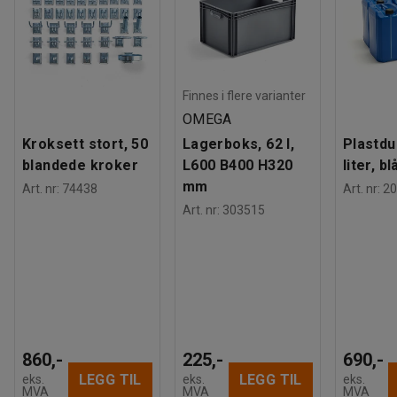
Finnes i flere varianter
OMEGA
Kroksett stort, 50
Lagerboks, 62 l,
Plastdu
blandede kroker
L600 B400 H320
liter, bl
mm
Art. nr
:
74438
Art. nr
:
20
Art. nr
:
303515
860,-
225,-
690,-
LEGG TIL
LEGG TIL
eks.
eks.
eks.
MVA
MVA
MVA