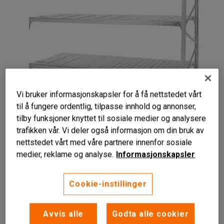
Vi bruker informasjonskapsler for å få nettstedet vårt
til å fungere ordentlig, tilpasse innhold og annonser,
tilby funksjoner knyttet til sosiale medier og analysere
Liknende produkter
trafikken vår. Vi deler også informasjon om din bruk av
nettstedet vårt med våre partnere innenfor sosiale
For universalreoler
medier, reklame og analyse.
Informasjonskapsler
Optimert oppbevaring
Robust
Cookie-instillinger
Påbyggsseksjon med gavl og tre hyller for universalreol.
Les mer
Avvis alle
Godta alle cookier